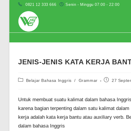
Skip
0821 12 333 666
Senin - Minggu 07:00 - 22:00
to
content
Blog
JENIS-JENIS KATA KERJA BAN
Post
Post
Belajar Bahasa Inggris
/
Grammar
27 Septe
category:
published:
Untuk membuat suatu kalimat dalam bahasa Inggris 
karena bagian terpenting dalam satu kalimat dalam 
kerja adalah kata kerja bantu atau auxiliary verb. Be
dalam bahasa Inggris