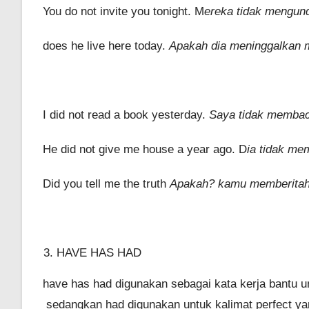
You do not invite you tonight. M
ereka tidak mengund
does he live here today.
Apakah dia meninggalkan m
I did not read a book yesterday.
Saya tidak membac
He did not give me house a year ago. D
ia tidak me
Did you tell me the truth
Apakah? kamu memberitah
HAVE HAS HAD
have has had digunakan sebagai kata kerja bantu un
sedangkan had digunakan untuk kalimat perfect yan