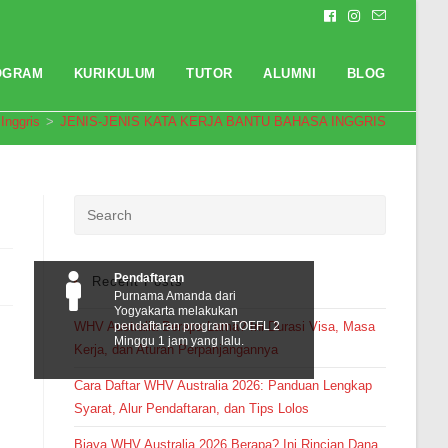
OGRAM
KURIKULUM
TUTOR
ALUMNI
BLOG
Inggris
>
JENIS-JENIS KATA KERJA BANTU BAHASA INGGRIS
Pendaftaran
Recent Posts
Purnama Amanda dari
Yogyakarta melakukan
WHV Australia Berapa Lama? Ini Durasi Visa, Masa
pendaftaran program TOEFL 2
Minggu 1 jam yang lalu.
Kerja, dan Aturan Perpanjangannya
Cara Daftar WHV Australia 2026: Panduan Lengkap
Syarat, Alur Pendaftaran, dan Tips Lolos
Biaya WHV Australia 2026 Berapa? Ini Rincian Dana