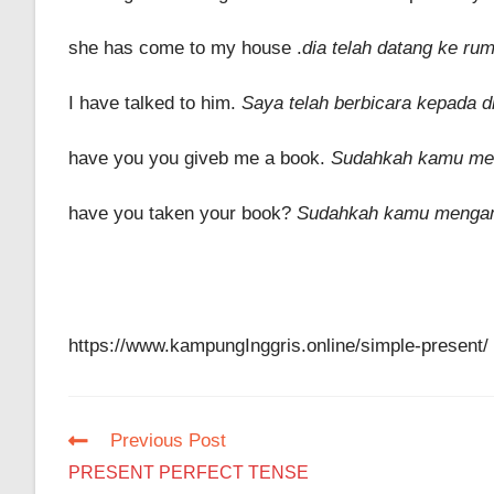
she has come to my house .
dia telah datang ke ru
I have talked to him.
Saya telah berbicara kepada d
have you you giveb me a book.
Sudahkah kamu mem
have you taken your book?
Sudahkah kamu mengam
https://www.kampungInggris.online/simple-present/
Read
Previous Post
more
PRESENT PERFECT TENSE
articles