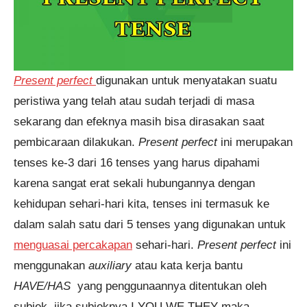
TOEFL 2 Minggu 5 jam yang
lalu.
Present perfect
digunakan untuk menyatakan suatu
peristiwa yang telah atau sudah terjadi di masa
sekarang dan efeknya masih bisa dirasakan saat
pembicaraan dilakukan.
Present perfect
ini merupakan
tenses ke-3 dari 16 tenses yang harus dipahami
karena sangat erat sekali hubungannya dengan
kehidupan sehari-hari kita, tenses ini termasuk ke
dalam salah satu dari 5 tenses yang digunakan untuk
menguasai percakapan
sehari-hari.
Present perfect
ini
menggunakan
auxiliary
atau kata kerja bantu
HAVE/HAS
yang penggunaannya ditentukan oleh
subjek, jika subjeknya I YOU WE THEY maka