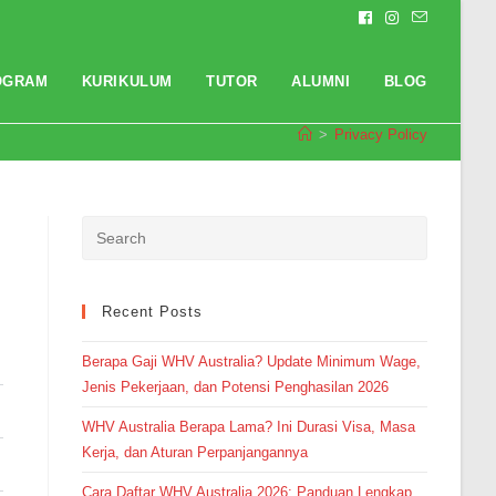
OGRAM
KURIKULUM
TUTOR
ALUMNI
BLOG
>
Privacy Policy
Pendaftaran
Hernando Putra Widiyantoro dari
Purwokerto melakukan
pendaftaran program English
Master 4 Bulan 7 jam yang lalu.
Recent Posts
Berapa Gaji WHV Australia? Update Minimum Wage,
Jenis Pekerjaan, dan Potensi Penghasilan 2026
WHV Australia Berapa Lama? Ini Durasi Visa, Masa
Kerja, dan Aturan Perpanjangannya
Cara Daftar WHV Australia 2026: Panduan Lengkap