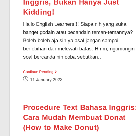
Inggris, Bukan Hanya Just
Kidding!
Hallo English Learners!!! Siapa nih yang suka
banget godain atau becandain teman-temannya?
Boleh-boleh aja sih ya asal jangan sampai
berlebihan dan melewati batas. Hmm, ngomongin
soal bercanda nih coba sebutkan…
14
Continue Reading
Cara
Post
11 January 2023
Mengatakan
published:
“Hanya
Bercanda”
Dalam
Bahasa
Procedure Text Bahasa Inggris
Inggris,
Bukan
Cara Mudah Membuat Donat
Hanya
Just
Kidding!
(How to Make Donut)