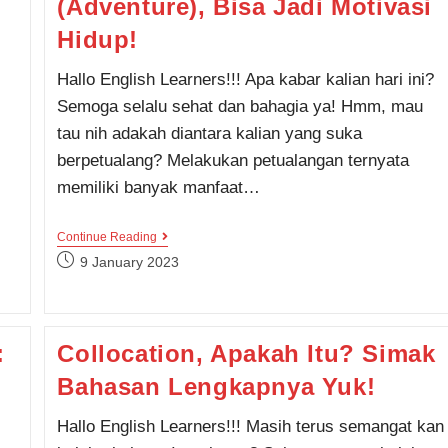
(Adventure), Bisa Jadi Motivasi
Hidup!
Hallo English Learners!!! Apa kabar kalian hari ini?
Semoga selalu sehat dan bahagia ya! Hmm, mau
tau nih adakah diantara kalian yang suka
berpetualang? Melakukan petualangan ternyata
memiliki banyak manfaat…
14
Continue Reading
Qoutes
Post
9 January 2023
Bahasa
published:
Inggris
Tentang
Petulangan
(Adventure),
:
Collocation, Apakah Itu? Simak
Bisa
Jadi
Bahasan Lengkapnya Yuk!
Motivasi
Hidup!
Hallo English Learners!!! Masih terus semangat kan