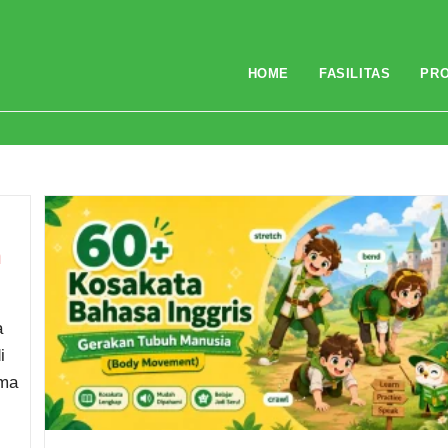
HOME
FASILITAS
PR
n
a
i
ama