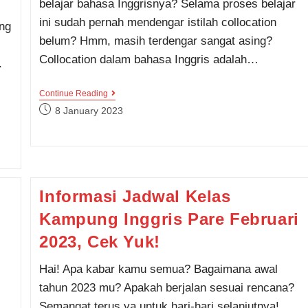
belajar bahasa Inggrisnya? Selama proses belajar
ini sudah pernah mendengar istilah collocation
ang
belum? Hmm, masih terdengar sangat asing?
Collocation dalam bahasa Inggris adalah…
.
Collocation,
Continue Reading
Apakah
Post
8 January 2023
Itu?
published:
Simak
Bahasan
Lengkapnya
Yuk!
Informasi Jadwal Kelas
Kampung Inggris Pare Februari
2023, Cek Yuk!
Hai! Apa kabar kamu semua? Bagaimana awal
tahun 2023 mu? Apakah berjalan sesuai rencana?
Semangat terus ya untuk hari-hari selanjutnya!