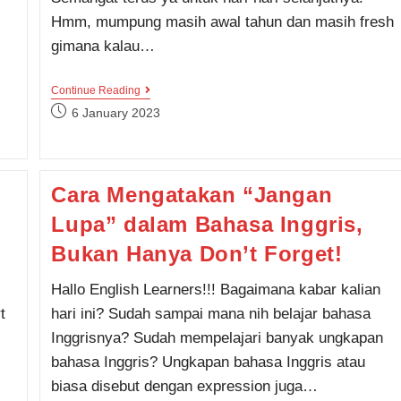
Hmm, mumpung masih awal tahun dan masih fresh
gimana kalau…
Informasi
Continue Reading
Jadwal
Post
6 January 2023
Kelas
published:
Kampung
Inggris
Pare
Februari
Cara Mengatakan “Jangan
2023,
Cek
Lupa” dalam Bahasa Inggris,
Yuk!
Bukan Hanya Don’t Forget!
Hallo English Learners!!! Bagaimana kabar kalian
t
hari ini? Sudah sampai mana nih belajar bahasa
Inggrisnya? Sudah mempelajari banyak ungkapan
bahasa Inggris? Ungkapan bahasa Inggris atau
biasa disebut dengan expression juga…