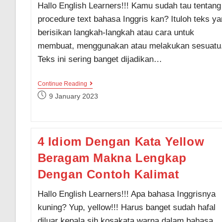
Hallo English Learners!!! Kamu sudah tau tentang
procedure text bahasa Inggris kan? Ituloh teks y
berisikan langkah-langkah atau cara untuk
membuat, menggunakan atau melakukan sesuatu
Teks ini sering banget dijadikan…
Procedure
Continue Reading
Text
Post
9 January 2023
Bahasa
published:
Inggris:
Cara
Mudah
Membuat
4 Idiom Dengan Kata Yellow
Donat
(How
Beragam Makna Lengkap
To
Make
Donut)
Dengan Contoh Kalimat
Hallo English Learners!!! Apa bahasa Inggrisnya
kuning? Yup, yellow!!! Harus banget sudah hafal
diluar kepala sih kosakata warna dalam bahasa