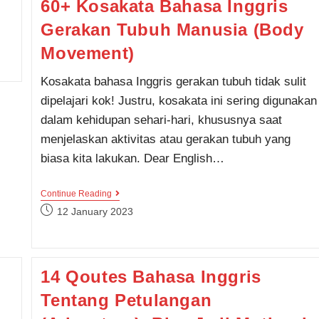
60+ Kosakata Bahasa Inggris
Gerakan Tubuh Manusia (Body
Movement)
Kosakata bahasa Inggris gerakan tubuh tidak sulit
dipelajari kok! Justru, kosakata ini sering digunakan
dalam kehidupan sehari-hari, khususnya saat
menjelaskan aktivitas atau gerakan tubuh yang
biasa kita lakukan. Dear English…
60+
Continue Reading
Kosakata
Post
12 January 2023
Bahasa
published:
Inggris
Gerakan
Tubuh
Manusia
14 Qoutes Bahasa Inggris
(Body
Movement)
Tentang Petulangan