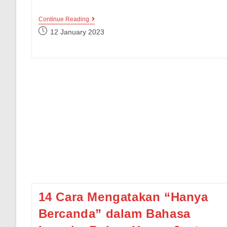
Diner
Continue Reading
Vs
Post
12 January 2023
Dinner,
published:
Mana
Yang
Lebih
Tepat?
Simak
Penjelasan
Lengkapnya
Yuk!
14 Cara Mengatakan “Hanya
Bercanda” dalam Bahasa