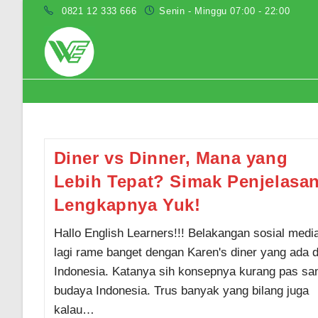
Skip
0821 12 333 666
Senin - Minggu 07:00 - 22:00
to
content
kampung inggris pare
Diner vs Dinner, Mana yang
Lebih Tepat? Simak Penjelasa
Lengkapnya Yuk!
Hallo English Learners!!! Belakangan sosial medi
lagi rame banget dengan Karen's diner yang ada d
Indonesia. Katanya sih konsepnya kurang pas s
budaya Indonesia. Trus banyak yang bilang juga
kalau…