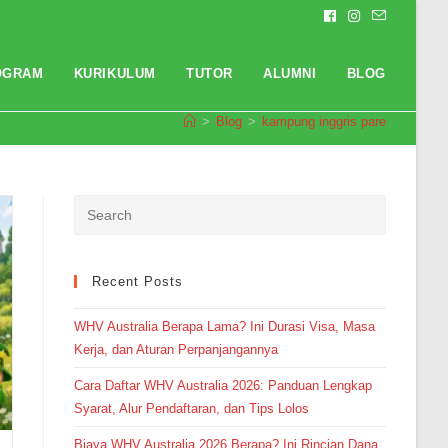
OGRAM
KURIKULUM
TUTOR
ALUMNI
BLOG
>
Blog
>
kampung inggris pare
Recent Posts
Pendaftaran
Kerin Berliana dari Pekanbaru
melakukan pendaftaran program
TOEFL 2 Minggu 8 jam yang
lalu.
WHV Australia Berapa Lama? Ini Durasi Visa, Masa
Kerja, dan Aturan Perpanjangannya
Cara Daftar WHV Australia 2026: Panduan Lengkap
Syarat, Alur Pendaftaran, dan Tips Lolos
Biaya WHV Australia 2026 Berapa? Ini Rincian Dana