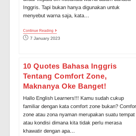
Inggris. Tapi bukan hanya digunakan untuk
menyebut warna saja, kata…
4
Continue Reading
Idiom
Post
7 January 2023
Dengan
published:
Kata
Yellow
Beragam
Makna
10 Quotes Bahasa Inggris
Lengkap
Dengan
Tentang Comfort Zone,
Contoh
Kalimat
Maknanya Oke Banget!
Hallo English Learners!!! Kamu sudah cukup
familiar dengan kata comfort zone bukan? Comfor
zone atau zona nyaman merupakan suatu tempat
atau kondisi dimana kita tidak perlu merasa
khawatir dengan apa…