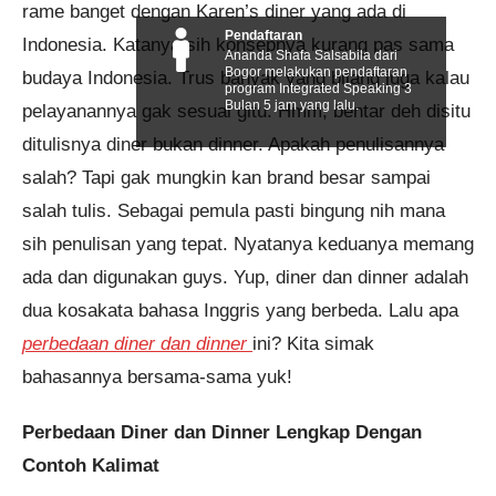
rame banget dengan Karen’s diner yang ada di
Pendaftaran
Indonesia. Katanya sih konsepnya kurang pas sama
Ananda Shafa Salsabila dari
Bogor melakukan pendaftaran
budaya Indonesia. Trus banyak yang bilang juga kalau
program Integrated Speaking 3
Bulan 5 jam yang lalu.
pelayanannya gak sesuai gitu. Hmm, bentar deh disitu
ditulisnya diner bukan dinner. Apakah penulisannya
salah? Tapi gak mungkin kan brand besar sampai
salah tulis. Sebagai pemula pasti bingung nih mana
sih penulisan yang tepat. Nyatanya keduanya memang
ada dan digunakan guys. Yup, diner dan dinner adalah
dua kosakata bahasa Inggris yang berbeda. Lalu apa
perbedaan diner dan dinner
ini? Kita simak
bahasannya bersama-sama yuk!
Perbedaan Diner dan Dinner Lengkap Dengan
Contoh Kalimat