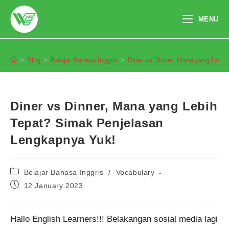
Skip
to
MENU
content
Blog
>
Blog
>
Belajar Bahasa Inggris
>
Diner vs Dinner, Mana yang Lebi
Diner vs Dinner, Mana yang Lebih
Tepat? Simak Penjelasan
Lengkapnya Yuk!
Post
Belajar Bahasa Inggris
/
Vocabulary
category:
Post
12 January 2023
published:
Hallo English Learners!!! Belakangan sosial media lagi