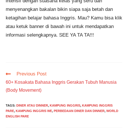
intensif dengan suasana kelas yang seru dan
menyenangkan bakalan bikin siapa saja betah dan
ketagihan belajar bahasa Inggris. Mau? Kamu bisa klik
atau ketuk banner di bawah ini untuk mendapatkan
informasi selengkapnya. SEE YA TA TA!!!
Read
Previous Post
more
60+ Kosakata Bahasa Inggris Gerakan Tubuh Manusia
articles
(Body Movement)
TAGS
:
DINER ATAU DINNER
,
KAMPUNG INGGRIS
,
KAMPUNG INGGRIS
PARE
,
KAMPUNG INGGRIS WE
,
PERBEDAAN DINER DAN DINNER
,
WORLD
ENGLISH PARE