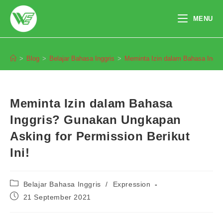
Skip
to
MENU
content
Blog
>
Blog
>
Belajar Bahasa Inggris
>
Meminta Izin dalam Bahasa Inggri
Meminta Izin dalam Bahasa
Inggris? Gunakan Ungkapan
Asking for Permission Berikut
Ini!
Post
Belajar Bahasa Inggris
/
Expression
category:
Post
21 September 2021
published: