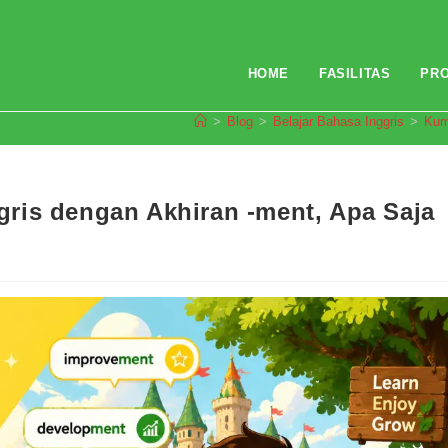
HOME
FASILITAS
PR
>
Blog
>
Belajar Bahasa Inggris
>
Kum
ris dengan Akhiran -ment, Apa Saja