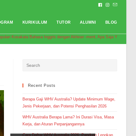
OGRAM
KURIKULUM
TUTOR
ALUMNI
BLOG
pulan Kosakata Bahasa Inggris dengan Akhiran -ment, Apa Saja Ya?
Recent Posts
Berapa Gaji WHV Australia? Update Minimum Wage,
Jenis Pekerjaan, dan Potensi Penghasilan 2026
WHV Australia Berapa Lama? Ini Durasi Visa, Masa
Kerja, dan Aturan Perpanjangannya
Cara Daftar WHV Australia 2026: Panduan Lengkap