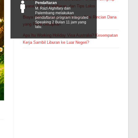
Pendaftaran
Syarat, Alur Pendaftaran, dan Tips Lolos
M. Razi Alghifary dari
Palembang melakukan
Biaya WHV Australia 2026 Berapa? Ini Rincian Dana
pendaftaran program Integrated
Speaking 2 Bulan 11 jam yang
yang Perlu Disiapkan
lalu.
Apa Itu Working Holiday Visa Australia? Kesempatan
Kerja Sambil Liburan ke Luar Negeri?