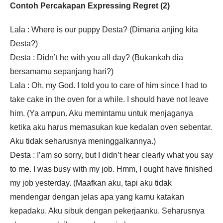
Contoh Percakapan Expressing Regret (2)
Lala : Where is our puppy Desta? (Dimana anjing kita
Desta?)
Desta : Didn’t he with you all day? (Bukankah dia
bersamamu sepanjang hari?)
Lala : Oh, my God. I told you to care of him since I had to
take cake in the oven for a while. I should have not leave
him. (Ya ampun. Aku memintamu untuk menjaganya
ketika aku harus memasukan kue kedalan oven sebentar.
Aku tidak seharusnya meninggalkannya.)
Desta : I’am so sorry, but I didn’t hear clearly what you say
to me. I was busy with my job. Hmm, I ought have finished
my job yesterday. (Maafkan aku, tapi aku tidak
mendengar dengan jelas apa yang kamu katakan
kepadaku. Aku sibuk dengan pekerjaanku. Seharusnya