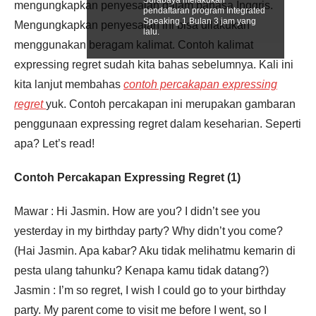
mengungkapkan penyesalan dalam bahasa Inggris.
pendaftaran program Integrated
Speaking 1 Bulan 3 jam yang
Mengungkapkan penyesalan ini bisa dilakukan
lalu.
menggunakan beragam kalimat. Contoh kalimat
expressing regret sudah kita bahas sebelumnya. Kali ini
kita lanjut membahas
contoh percakapan expressing
regret
yuk. Contoh percakapan ini merupakan gambaran
penggunaan expressing regret dalam keseharian. Seperti
apa? Let’s read!
Contoh Percakapan Expressing Regret (1)
Mawar : Hi Jasmin. How are you? I didn’t see you
yesterday in my birthday party? Why didn’t you come?
(Hai Jasmin. Apa kabar? Aku tidak melihatmu kemarin di
pesta ulang tahunku? Kenapa kamu tidak datang?)
Jasmin : I’m so regret, I wish I could go to your birthday
party. My parent come to visit me before I went, so I