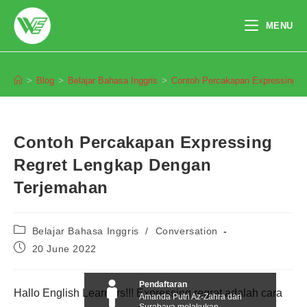
Skip
to
MENU
content
Blog
>
Blog
>
Belajar Bahasa Inggris
>
Contoh Percakapan Expressing R
Contoh Percakapan Expressing
Regret Lengkap Dengan
Terjemahan
Post
Belajar Bahasa Inggris
/
Conversation
category:
Post
20 June 2022
published:
Pendaftaran
Hallo English Learners!!! Expressing regret adalah cara
Amanda Putri Az-Zahra dari
Surabaya melakukan