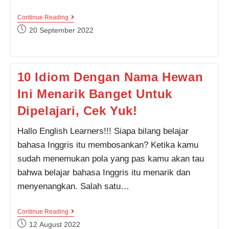
Mengungkapan
Continue Reading
Rasa
Post
20 September 2022
Kesepian
published:
Dalam
Pendaftaran
Mega Aulia Putri dari Pekanbaru
Bahasa
melakukan pendaftaran program
Integrated Speaking 2 Bulan 2
jam yang lalu.
Inggris?
Begini
10 Idiom Dengan Nama Hewan
Caranya!
Ini Menarik Banget Untuk
Dipelajari, Cek Yuk!
Hallo English Learners!!! Siapa bilang belajar
bahasa Inggris itu membosankan? Ketika kamu
sudah menemukan pola yang pas kamu akan tau
bahwa belajar bahasa Inggris itu menarik dan
menyenangkan. Salah satu…
10
Continue Reading
Idiom
Post
12 August 2022
Dengan