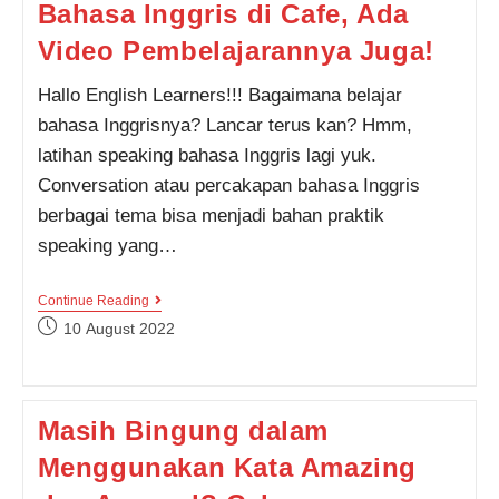
Bahasa Inggris di Cafe, Ada
Untuk
GAP
Year,
Video Pembelajarannya Juga!
Cek
Yuk!
Hallo English Learners!!! Bagaimana belajar
bahasa Inggrisnya? Lancar terus kan? Hmm,
latihan speaking bahasa Inggris lagi yuk.
Conversation atau percakapan bahasa Inggris
berbagai tema bisa menjadi bahan praktik
speaking yang…
Kumpulan
Continue Reading
Contoh
Post
10 August 2022
Percakapan
published:
Bahasa
Inggris
Di
Cafe,
Masih Bingung dalam
Ada
Video
Menggunakan Kata Amazing
Pembelajarannya
Juga!