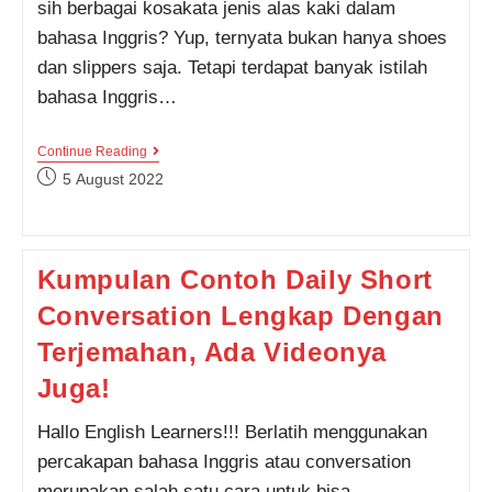
sih berbagai kosakata jenis alas kaki dalam
bahasa Inggris? Yup, ternyata bukan hanya shoes
dan slippers saja. Tetapi terdapat banyak istilah
bahasa Inggris…
Bukan
Continue Reading
Hanya
Post
5 August 2022
Shoes
published:
Dan
Slippers,
Kamu
Juga
Kumpulan Contoh Daily Short
Harus
Tau
Conversation Lengkap Dengan
Kosakata
Jenis
Alas
Terjemahan, Ada Videonya
Kaki
Dalam
Juga!
Bahasa
Inggris
Hallo English Learners!!! Berlatih menggunakan
Lainnya
Ini!
percakapan bahasa Inggris atau conversation
merupakan salah satu cara untuk bisa