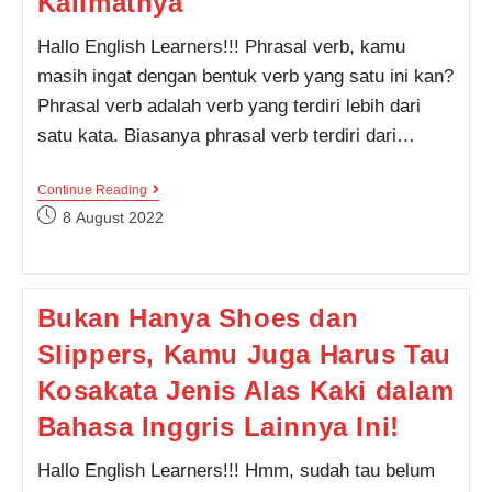
Kalimatnya
Hallo English Learners!!! Phrasal verb, kamu
masih ingat dengan bentuk verb yang satu ini kan?
Phrasal verb adalah verb yang terdiri lebih dari
satu kata. Biasanya phrasal verb terdiri dari…
6
Continue Reading
Phrasal
Post
8 August 2022
Verb
published:
Dengan
Kata
Turn
Paling
Bukan Hanya Shoes dan
Umum
Digunakan,
Slippers, Kamu Juga Harus Tau
Lengkap
Dengan
Contoh
Kosakata Jenis Alas Kaki dalam
Kalimatnya
Bahasa Inggris Lainnya Ini!
Hallo English Learners!!! Hmm, sudah tau belum