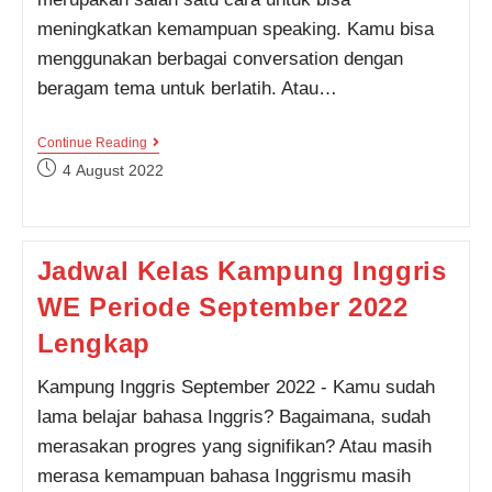
meningkatkan kemampuan speaking. Kamu bisa
menggunakan berbagai conversation dengan
beragam tema untuk berlatih. Atau…
Kumpulan
Continue Reading
Contoh
Post
4 August 2022
Daily
published:
Short
Conversation
Lengkap
Dengan
Jadwal Kelas Kampung Inggris
Terjemahan,
Ada
WE Periode September 2022
Videonya
Juga!
Lengkap
Kampung Inggris September 2022 - Kamu sudah
lama belajar bahasa Inggris? Bagaimana, sudah
merasakan progres yang signifikan? Atau masih
merasa kemampuan bahasa Inggrismu masih