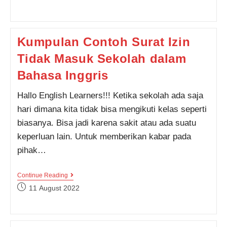
published:
Nama
Hewan
Ini
Menarik
Kumpulan Contoh Surat Izin
Banget
Untuk
Tidak Masuk Sekolah dalam
Dipelajari,
Cek
Yuk!
Bahasa Inggris
Hallo English Learners!!! Ketika sekolah ada saja
hari dimana kita tidak bisa mengikuti kelas seperti
biasanya. Bisa jadi karena sakit atau ada suatu
keperluan lain. Untuk memberikan kabar pada
pihak…
Kumpulan
Continue Reading
Contoh
Post
11 August 2022
Surat
published:
Izin
Tidak
Masuk
Sekolah