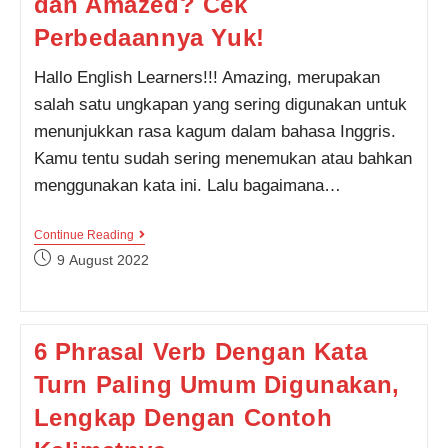
dan Amazed? Cek
Perbedaannya Yuk!
Hallo English Learners!!! Amazing, merupakan
salah satu ungkapan yang sering digunakan untuk
menunjukkan rasa kagum dalam bahasa Inggris.
Kamu tentu sudah sering menemukan atau bahkan
menggunakan kata ini. Lalu bagaimana…
Masih
Continue Reading
Bingung
Post
9 August 2022
Dalam
published:
Menggunakan
Kata
Amazing
Dan
6 Phrasal Verb Dengan Kata
Amazed?
Cek
Turn Paling Umum Digunakan,
Perbedaannya
Yuk!
Lengkap Dengan Contoh