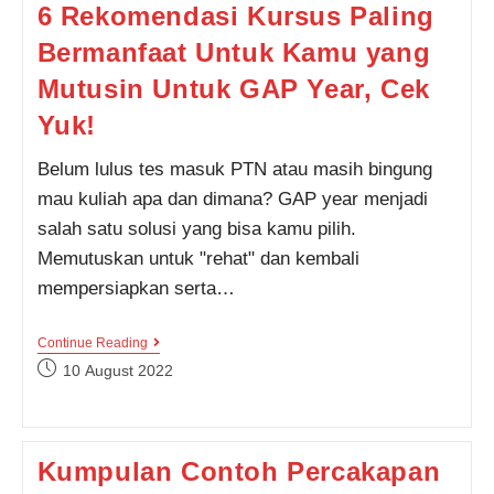
6 Rekomendasi Kursus Paling
Dalam
Bahasa
Bermanfaat Untuk Kamu yang
Inggris
Mutusin Untuk GAP Year, Cek
Yuk!
Belum lulus tes masuk PTN atau masih bingung
mau kuliah apa dan dimana? GAP year menjadi
salah satu solusi yang bisa kamu pilih.
Memutuskan untuk "rehat" dan kembali
mempersiapkan serta…
6
Continue Reading
Rekomendasi
Post
10 August 2022
Kursus
published:
Paling
Bermanfaat
Untuk
Kamu
Kumpulan Contoh Percakapan
Yang
Mutusin