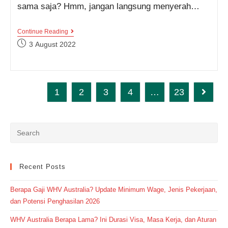
sama saja? Hmm, jangan langsung menyerah…
Jadwal
Continue Reading
Kelas
Post
3 August 2022
Kampung
published:
Inggris
WE
Periode
September
2022
1
2
3
4
…
23
Go to t
Lengkap
Recent Posts
Berapa Gaji WHV Australia? Update Minimum Wage, Jenis Pekerjaan,
dan Potensi Penghasilan 2026
WHV Australia Berapa Lama? Ini Durasi Visa, Masa Kerja, dan Aturan