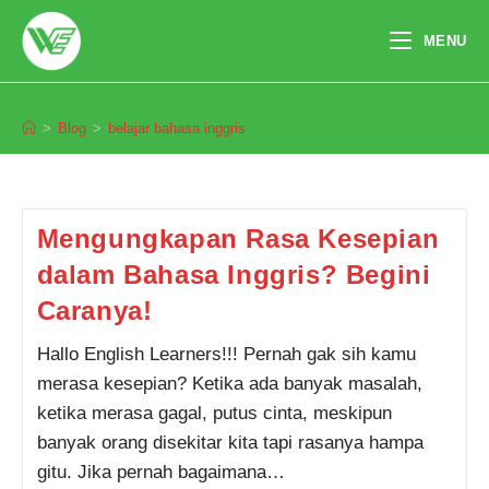
Skip
to
MENU
content
belajar bahasa inggris
>
Blog
>
belajar bahasa inggris
Mengungkapan Rasa Kesepian
dalam Bahasa Inggris? Begini
Caranya!
Hallo English Learners!!! Pernah gak sih kamu
merasa kesepian? Ketika ada banyak masalah,
ketika merasa gagal, putus cinta, meskipun
banyak orang disekitar kita tapi rasanya hampa
gitu. Jika pernah bagaimana…