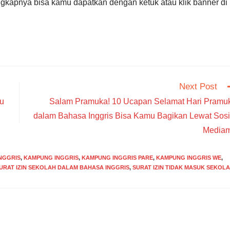
engkapnya bisa kamu dapatkan dengan ketuk atau klik banner di
Next Post
u
Salam Pramuka! 10 Ucapan Selamat Hari Pramu
dalam Bahasa Inggris Bisa Kamu Bagikan Lewat Sosi
Media
NGGRIS
,
KAMPUNG INGGRIS
,
KAMPUNG INGGRIS PARE
,
KAMPUNG INGGRIS WE
,
URAT IZIN SEKOLAH DALAM BAHASA INGGRIS
,
SURAT IZIN TIDAK MASUK SEKOL