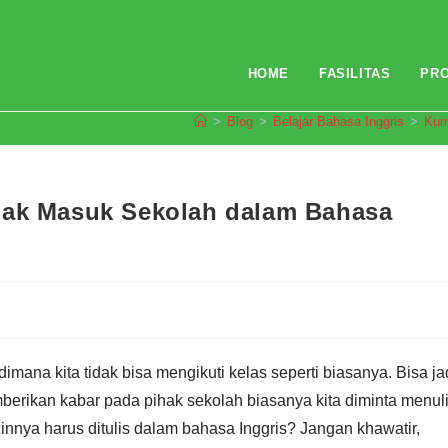
HOME
FASILITAS
PR
>
Blog
>
Belajar Bahasa Inggris
>
Kum
dak Masuk Sekolah dalam Bahasa
dimana kita tidak bisa mengikuti kelas seperti biasanya. Bisa ja
mberikan kabar pada pihak sekolah biasanya kita diminta menul
zinnya harus ditulis dalam bahasa Inggris? Jangan khawatir,