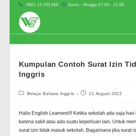
Skip
0821 12 333 666
Senin - Minggu 07:00 - 22:00
to
content
Blog
Kumpulan Contoh Surat Izin Ti
Inggris
Post
Post
Belajar Bahasa Inggris
11 August 2022
category:
published:
Hallo English Learners!!! Ketika sekolah ada saja hari 
karena sakit atau ada suatu keperluan lain. Untuk me
surat izin tidak masuk sekolah. Bagaimana jika surat i