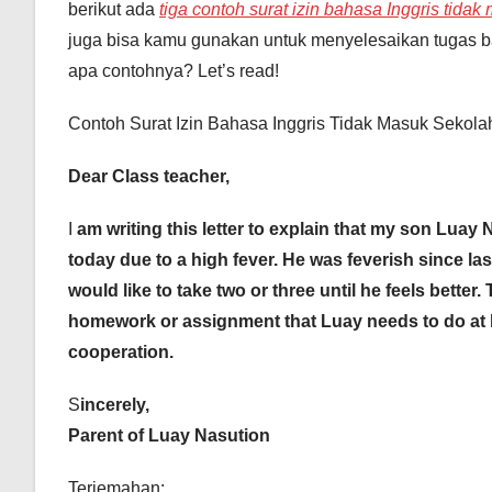
berikut ada
tiga contoh surat izin bahasa Inggris tida
juga bisa kamu gunakan untuk menyelesaikan tugas bah
apa contohnya? Let’s read!
Contoh Surat Izin Bahasa Inggris Tidak Masuk Sekolah
Dear Class teacher,
I
am writing this letter to explain that my son Luay 
today due to a high fever. He was feverish since las
would like to take two or three until he feels better
homework or assignment that Luay needs to do at
cooperation.
S
incerely,
Parent of Luay Nasution
Terjemahan: