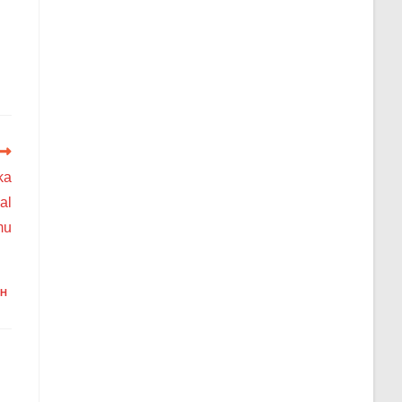
ka
al
mu
AH