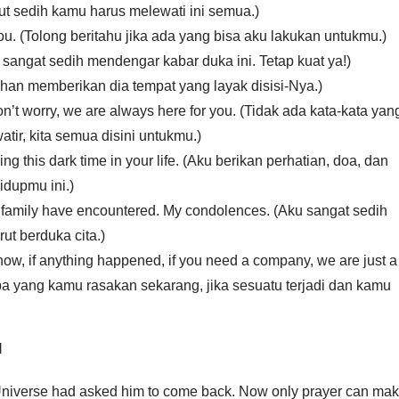
ikut sedih kamu harus melewati ini semua.)
you. (Tolong beritahu jika ada yang bisa aku lakukan untukmu.)
 sangat sedih mendengar kabar duka ini. Tetap kuat ya!)
han memberikan dia tempat yang layak disisi-Nya.)
’t worry, we are always here for you. (Tidak ada kata-kata yan
tir, kita semua disini untukmu.)
ng this dark time in your life. (Aku berikan perhatian, doa, dan
idupmu ini.)
r family have encountered. My condolences. (Aku sangat sedih
ut berduka cita.)
 now, if anything happened, if you need a company, we are just a
a yang kamu rasakan sekarang, jika sesuatu terjadi dan kamu
l
Universe had asked him to come back. Now only prayer can ma