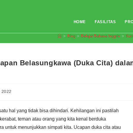
HOME
FASILITAS
PR
>
Blog
>
Belajar Bahasa Inggris
>
Kum
apan Belasungkawa (Duka Cita) dala
 2022
tu hal yang tidak bisa dihindari. Kehilangan ini pastilah
erabat, teman atau orang yang kita kenal berduka
a untuk menunjukkan simpati kita. Ucapan duka cita atau