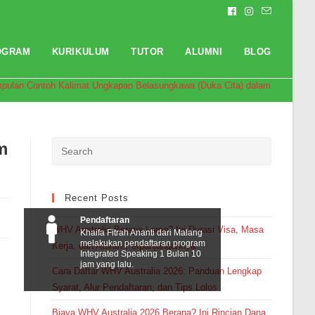
OGRAM
KURIKULUM
TUTOR
ALUMNI
BLOG
pulan Contoh Kalimat Ungkapan Belasungkawa (Duka Cita) dalam Bahasa In
m
Recent Posts
Pendaftaran
WHV Australia Berapa Lama? Ini Durasi Visa, Masa
Khaifa Fitrah Ananti dari Malang
melakukan pendaftaran program
Kerja, dan Aturan Perpanjangannya
Integrated Speaking 1 Bulan 10
jam yang lalu.
Cara Daftar WHV Australia 2026: Panduan Lengkap
Syarat, Alur Pendaftaran, dan Tips Lolos
Biaya WHV Australia 2026 Berapa? Ini Rincian Dana