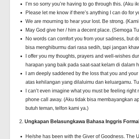
I’m so sorry you’re having to go through this. (Aku 
Please let me know if there’s anything I can do for 
We are mourning to hear your lost. Be strong. (Kami
May God give her / him a decent place. (Semoga Tu
No words can comfort you from your sadness, but don
bisa menghiburmu dari rasa sedih, tapi jangan khawa
I offer you my thoughts, prayers and well-wishes duri
harapan yang baik pada saat-saat kelam di dalam h
I am deeply saddened by the loss that you and you
atas kehilangan yang dilaluimu dan keluargamu. Tur
I can’t even imagine what you must be feeling right
phone call away. (Aku tidak bisa membayangkan ap
butuh teman, telfon kami ya.)
2.
Ungkapan Belasungkawa Bahasa Inggris Forma
He/she has been with the Giver of Goodness. The 