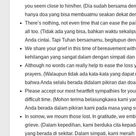
you seem close to him/her. (Dia sudah bersama de
hanya doa yang bisa membuatmu seakan dekat de
There’s nothing, not even time that can ease the pa
all too. (Tidak ada yang bisa, bahkan waktu sekali
Anda cintai. Tapi Tuhan bersamamu, begitupun den
We share your grief in this time of bereavement wi
kehilangan yang sangat dalam dengan simpati dan
Although no words can really help to ease the loss y
prayers. (Walaupun tidak ada kata-kata yang dapat
bahwa Anda selalu berada didalam pikiran dan doa
Please accept our most heartfelt sympathies for your
difficult time. (Mohon terima belasungkawa kami 
Anda berada dalam pikiran kami pada masa yang suli
In sorrow, we mourn those lost. In gratitude, we em
grieve. (Dalam kepedihan, kami berduka cita kepad
yang berada di sekitar. Dalam simpati, kami merai