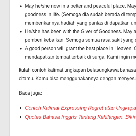
May he/she now in a better and peaceful place. May
goodness in life. (Semoga dia sudah berada di te
memberikannya hadiah yang pantas di dapatkan unt
He/she has been with the Giver of Goodness. May a
pemberi kebaikan. Semoga semua rasa sakit yang di
A good person will grant the best place in Heaven.
mendapatkan tempat terbaik di surga. Kami ingin 
Itulah contoh kalimat ungkapan belasungkawa bahasa
citamu. Kamu bisa menggunakannya dengan menyesua
Baca juga:
Contoh Kalimat Expressing Regret atau Ungkapa
Quotes Bahasa Inggris Tentang Kehilangan, Bik