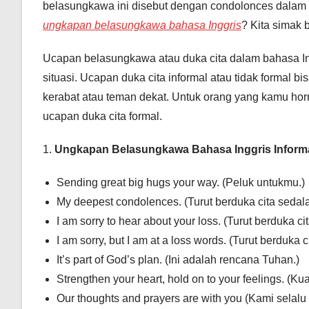
belasungkawa ini disebut dengan condolonces dalam b
ungkapan belasungkawa bahasa Inggris
? Kita simak 
Ucapan belasungkawa atau duka cita dalam bahasa In
situasi. Ucapan duka cita informal atau tidak form
kerabat atau teman dekat. Untuk orang yang kamu hor
ucapan duka cita formal.
1.
Ungkapan Belasungkawa Bahasa Inggris Informa
Sending great big hugs your way. (Peluk untukmu.)
My deepest condolences. (Turut berduka cita seda
I am sorry to hear about your loss. (Turut berduka
I am sorry, but I am at a loss words. (Turut berduka ci
It’s part of God’s plan. (Ini adalah rencana Tuhan.)
Strengthen your heart, hold on to your feelings. (
Our thoughts and prayers are with you (Kami selal