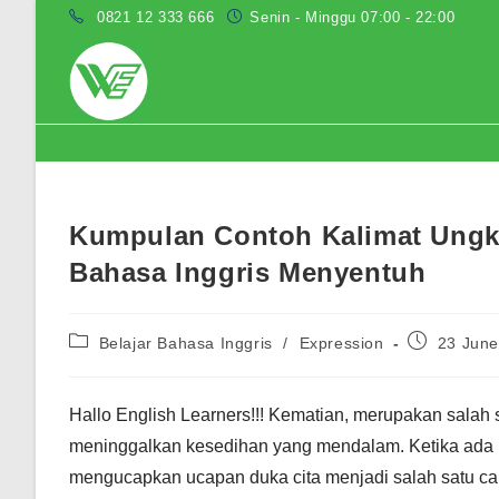
Skip
0821 12 333 666
Senin - Minggu 07:00 - 22:00
to
content
Blog
Kumpulan Contoh Kalimat Ungk
Bahasa Inggris Menyentuh
Post
Post
Belajar Bahasa Inggris
/
Expression
23 June
category:
published:
Hallo English Learners!!! Kematian, merupakan salah sa
meninggalkan kesedihan yang mendalam. Ketika ada k
mengucapkan ucapan duka cita menjadi salah satu car