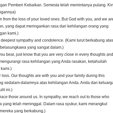
ngan Pemberi Kebaikan. Semesta telah memintanya pulang. Kin
ngannya)
in from the loss of your loved ones. But God with you, and we ar
pun, yang dapat meringankan rasa dari kehilangan orang yang
gan kami.)
th deepest sympathy and condolence. (Kami turut berkabung ata
 belasungkawa yang sangat dalam.)
ou bear, just know that you are very close in every thoughts an
 mengurangi rasa kehilangan yang Anda rasakan, ketahuilah
 kami.)
 loss. Our thoughts are with you and your family during this
yang sedalam-dalamnya atas kehilangan Anda. Anda dan keluarg
t ini.)
brace those around us. In sympathy, we reach out to those who
a yang telah meninggal. Dalam rasa syukur, kami merangkul
h mereka yang berkabung.)