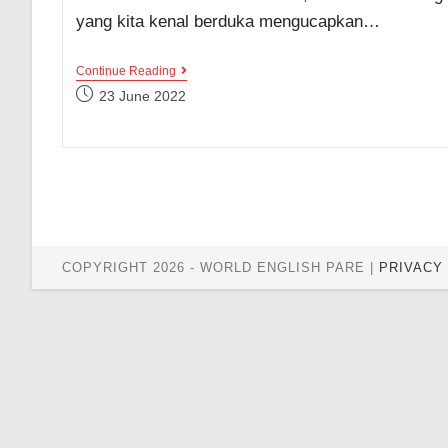
yang kita kenal berduka mengucapkan…
Kumpulan
Continue Reading
Contoh
Post
23 June 2022
Kalimat
published:
Ungkapan
Belasungkawa
(Duka
Cita)
Dalam
Bahasa
Inggris
Menyentuh
COPYRIGHT 2026 - WORLD ENGLISH PARE |
PRIVACY