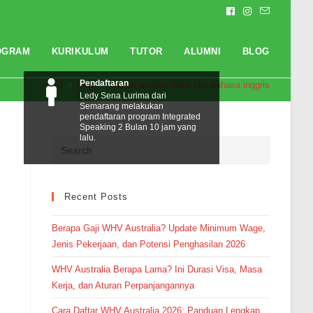
OGRAM
KURIKULUM
TUTOR
ALUMNI
BLOG
Pendaftaran
>
Blog
>
contoh ucapan duka cita bahasa inggris
Ledy Sena Lurima dari
Semarang melakukan
pendaftaran program Integrated
Speaking 2 Bulan 10 jam yang
lalu.
Recent Posts
Berapa Gaji WHV Australia? Update Minimum Wage,
Jenis Pekerjaan, dan Potensi Penghasilan 2026
WHV Australia Berapa Lama? Ini Durasi Visa, Masa
Kerja, dan Aturan Perpanjangannya
Cara Daftar WHV Australia 2026: Panduan Lengkap