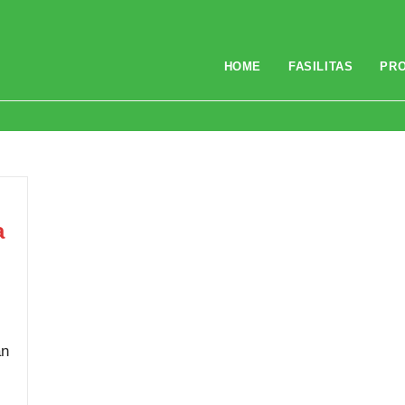
HOME
FASILITAS
PR
ris
a
an