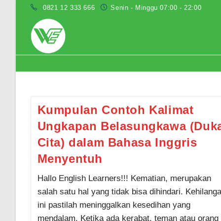
Skip
0821 12 333 666
Senin - Minggu 07:00 - 22:00
to
content
contoh ucapan duka cita bahasa ingg
Kumpulan Contoh Kalimat
Ungkapan Belasungkawa (Duk
Cita) dalam Bahasa Inggris
Menyentuh
Hallo English Learners!!! Kematian, merupakan
salah satu hal yang tidak bisa dihindari. Kehilang
ini pastilah meninggalkan kesedihan yang
mendalam. Ketika ada kerabat, teman atau orang