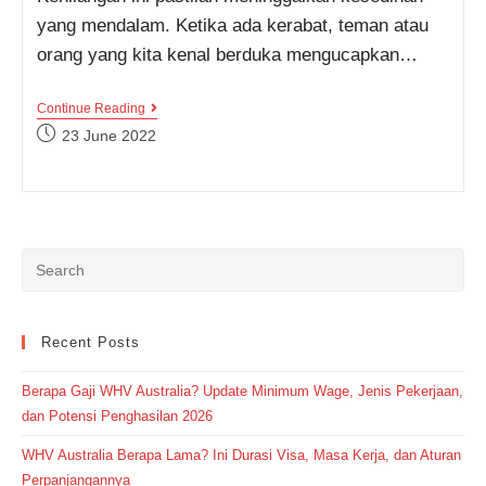
yang mendalam. Ketika ada kerabat, teman atau
orang yang kita kenal berduka mengucapkan…
Kumpulan
Continue Reading
Contoh
Post
23 June 2022
Kalimat
published:
Ungkapan
Belasungkawa
(Duka
Cita)
Dalam
Bahasa
Inggris
Menyentuh
Recent Posts
Berapa Gaji WHV Australia? Update Minimum Wage, Jenis Pekerjaan,
dan Potensi Penghasilan 2026
WHV Australia Berapa Lama? Ini Durasi Visa, Masa Kerja, dan Aturan
Perpanjangannya