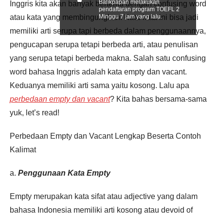
Balikpapan melakukan
Inggris kita akan banyak bertemu dengan confusing word
pendaftaran program TOEFL 2
atau kata yang membingungkan. Kata-kata ini bisa jadi
Minggu 7 jam yang lalu.
memiliki arti serupa tapi berbeda dalam penggunaannya,
pengucapan serupa tetapi berbeda arti, atau penulisan
yang serupa tetapi berbeda makna. Salah satu confusing
word bahasa Inggris adalah kata empty dan vacant.
Keduanya memiliki arti sama yaitu kosong. Lalu apa
perbedaan empty dan vacant
? Kita bahas bersama-sama
yuk, let’s read!
Perbedaan Empty dan Vacant Lengkap Beserta Contoh
Kalimat
a.
Penggunaan Kata Empty
Empty merupakan kata sifat atau adjective yang dalam
bahasa Indonesia memiliki arti kosong atau devoid of