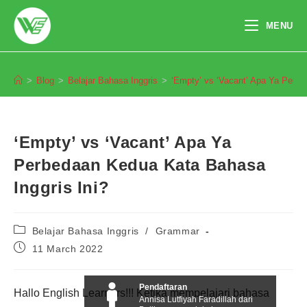
Skip
to
MENU
content
Blog
>
Blog
>
Belajar Bahasa Inggris
>
‘Empty’ vs ‘Vacant’ Apa Ya Perbe
‘Empty’ vs ‘Vacant’ Apa Ya
Perbedaan Kedua Kata Bahasa
Inggris Ini?
Post
Belajar Bahasa Inggris
/
Grammar
category:
Post
11 March 2022
published:
Pendaftaran
Hallo English Learners!!! Ketika mempelajari bahasa
Annisa Lutfiyah Faradillah dari