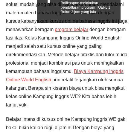
Balikpapan melakukan
solusi mudah yang bisa dimanfaatkan untuk mendalami
pendaftaran program TOEFL 1
Bulan 3 jam yang lalu.
materi-materi bahasa Inggris. Sama halnya dengan
kursus kebanyakan, kursus online bahasa Inggris ini juga
menawarkan beragam
program belajar
dengan beragam
fasilitas. Kelas Kampung Inggris Online World English
menjadi salah satu kursus online yang paling
direkomendasikan. Metode belajar praktis dan tutor muda
profesional menjadi kombinasi pas untuk meningkatkan
kemampuan bahasa Inggrismu.
Biaya Kampung Inggris
Online World English
pun relatif terjangkau oleh semua
kalangan. Berapa sih kisaran biaya untuk bisa mengikuti
kelas online Kampung Inggris WE? Kita bahas lebih
lanjut yuk!
Belajar intens di kursus online Kampung Inggris WE gak
bakal bikin kalian rugi, dijamin! Dengan biaya yang