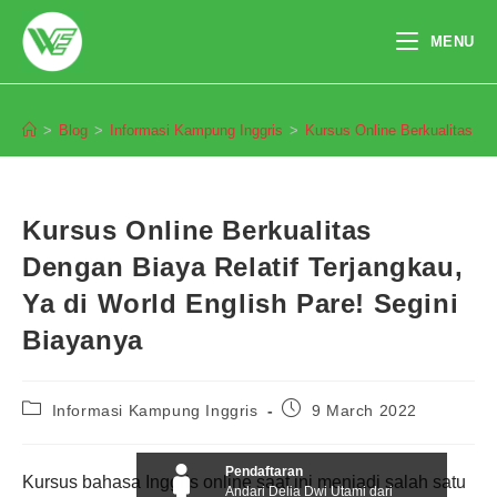
Skip
to
MENU
content
Blog
>
Blog
>
Informasi Kampung Inggris
>
Kursus Online Berkualitas De
Kursus Online Berkualitas
Dengan Biaya Relatif Terjangkau,
Ya di World English Pare! Segini
Biayanya
Post
Post
Informasi Kampung Inggris
9 March 2022
category:
published:
Pendaftaran
Kursus bahasa Inggris online saat ini menjadi salah satu
Andari Delia Dwi Utami dari