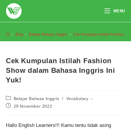
Skip
to
MENU
content
Blog
>
Blog
>
Belajar Bahasa Inggris
>
Cek Kumpulan Istilah Fashion Sho
Cek Kumpulan Istilah Fashion
Show dalam Bahasa Inggris Ini
Yuk!
Post
Belajar Bahasa Inggris
/
Vocabulary
category:
Post
29 November 2022
published:
Hallo English Learners!!! Kamu tentu tidak asing