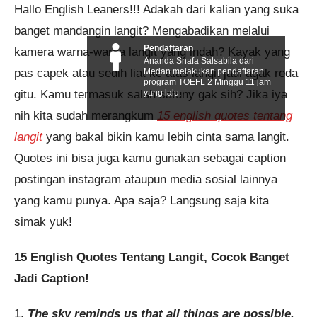
Hallo English Leaners!!! Adakah dari kalian yang suka
banget mandangin langit? Mengabadikan melalui
Pendaftaran
kamera warna-warna langit yang indah? Kayak yang
Ananda Shafa Salsabila dari
pas capek atau sedih liat ke atas langit jadi agak reda
Medan melakukan pendaftaran
program TOEFL 2 Minggu 11 jam
gitu. Kamu termasuk salah satuny gak sih? Jika iya
yang lalu.
nih kita sudah merangkum
15 english quotes tentang
langit
yang bakal bikin kamu lebih cinta sama langit.
Quotes ini bisa juga kamu gunakan sebagai caption
postingan instagram ataupun media sosial lainnya
yang kamu punya. Apa saja? Langsung saja kita
simak yuk!
15 English Quotes Tentang Langit, Cocok Banget
Jadi Caption!
1.
The sky reminds us that all things are possible.