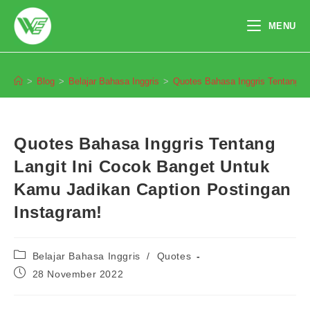
Skip
to
MENU
content
Blog
>
Blog
>
Belajar Bahasa Inggris
>
Quotes Bahasa Inggris Tentang L
Quotes Bahasa Inggris Tentang
Langit Ini Cocok Banget Untuk
Kamu Jadikan Caption Postingan
Instagram!
Post
Belajar Bahasa Inggris
/
Quotes
category:
Post
28 November 2022
published: