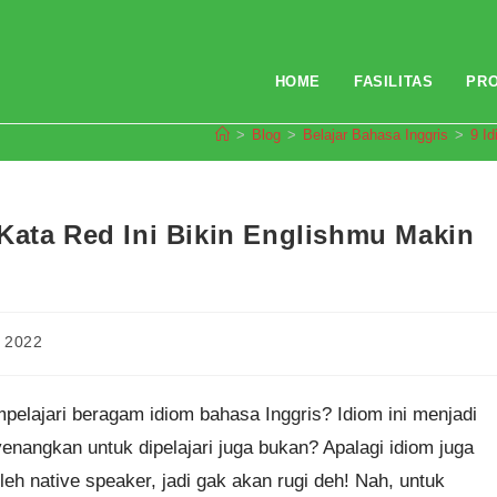
HOME
FASILITAS
PR
>
Blog
>
Belajar Bahasa Inggris
>
9 I
Kata Red Ini Bikin Englishmu Makin
 2022
elajari beragam idiom bahasa Inggris? Idiom ini menjadi
enangkan untuk dipelajari juga bukan? Apalagi idiom juga
eh native speaker, jadi gak akan rugi deh! Nah, untuk