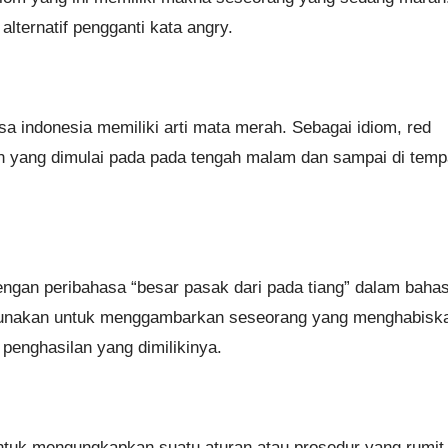
lternatif pengganti kata angry.
a indonesia memiliki arti mata merah. Sebagai idiom, red
n yang dimulai pada pada tengah malam dan sampai di temp
engan peribahasa “besar pasak dari pada tiang” dalam baha
igunakan untuk menggambarkan seseorang yang menghabisk
penghasilan yang dimilikinya.
tuk mengungkapkan suatu aturan atau prosedur yang rumit