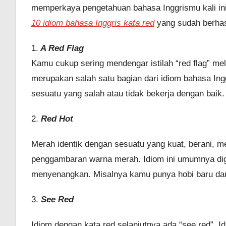
memperkaya pengetahuan bahasa Inggrismu kali ini 
10 idiom bahasa Inggris kata red
yang sudah berhas
1.
A Red Flag
Kamu cukup sering mendengar istilah “red flag” mela
merupakan salah satu bagian dari idiom bahasa Ingg
sesuatu yang salah atau tidak bekerja dengan baik.
2.
Red Hot
Merah identik dengan sesuatu yang kuat, berani, me
penggambaran warna merah. Idiom ini umumnya di
menyenangkan. Misalnya kamu punya hobi baru da
3.
See Red
Idiom dengan kata red selanjutnya ada “see red”. 