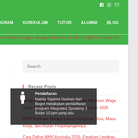
OGRAM
KURIKULUM
TUTOR
ALUMNI
BLOG
diom Bahasa Inggris dengan Kata Red Ini Bikin Englishmu Makin Keren!
Recent Posts
Pendaftaran
Nabila Saphira Gushan dari
Berapa Gaji WHV Australia? Update Minimum Wage,
Bogor melakukan pendaftaran
Jenis Pekerjaan, dan Potensi Penghasilan 2026
program Integrated Speaking 3
Bulan 10 jam yang lalu.
WHV Australia Berapa Lama? Ini Durasi Visa, Masa
Kerja, dan Aturan Perpanjangannya
Cara Daftar WHV Australia 2026: Panduan Lengkap