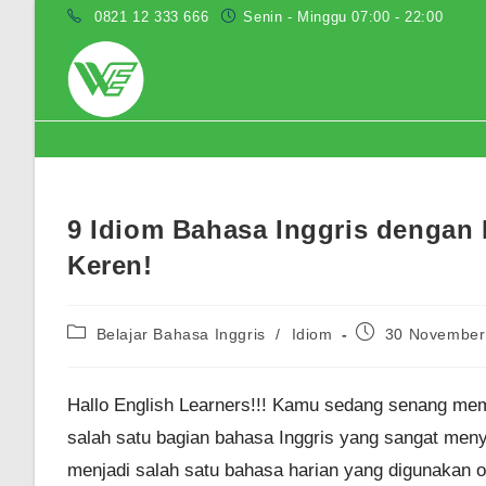
Skip
0821 12 333 666
Senin - Minggu 07:00 - 22:00
to
content
Blog
9 Idiom Bahasa Inggris dengan 
Keren!
Post
Post
Belajar Bahasa Inggris
/
Idiom
30 November
category:
published:
Hallo English Learners!!! Kamu sedang senang memp
salah satu bagian bahasa Inggris yang sangat meny
menjadi salah satu bahasa harian yang digunakan ol