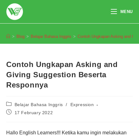
Skip
to
MENU
content
Blog
>
Blog
>
Belajar Bahasa Inggris
>
Contoh Ungkapan Asking and Giv
Contoh Ungkapan Asking and
Giving Suggestion Beserta
Responnya
Post
Belajar Bahasa Inggris
/
Expression
category:
Post
17 February 2022
published:
Hallo English Learners!!! Ketika kamu ingin melakukan