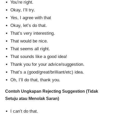
You’re right.
Okay, I’ll try.
Yes, I agree with that
Okay, let’s do that.
That’s very interesting.
That would be nice.
That seems all right.
That sounds like a good idea!
Thank you for your advice/suggestion.
That’s a (good/great/brilliant/etc) idea.
Oh, I’ll do that, thank you.
Contoh Ungkapan Rejecting Suggestion (Tidak
Setuju atau Menolak Saran)
I can’t do that.