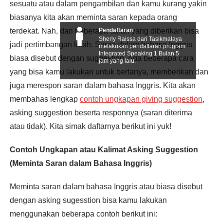
sesuatu atau dalam pengambilan dan kamu kurang yakin
biasanya kita akan meminta saran kepada orang
Pendaftaran
terdekat. Nah, dari beberapa saran yang diberikan bisa
Sherly Raissa dari Tasikmalaya
jadi pertimbangan lebih. Saran dalam bahasa Inggris
melakukan pendaftaran program
Integrated Speaking 1 Bulan 5
biasa disebut dengan suggestion. Ada beberapa cara
jam yang lalu.
yang bisa kamu lakukan untuk bertanya, memberikan dan
juga merespon saran dalam bahasa Inggris. Kita akan
membahas lengkap
contoh ungkapan giving suggestion
,
asking suggestion beserta responnya (saran diterima
atau tidak). Kita simak daftarnya berikut ini yuk!
Contoh Ungkapan atau Kalimat Asking Suggestion
(Meminta Saran dalam Bahasa Inggris)
Meminta saran dalam bahasa Inggris atau biasa disebut
dengan asking sugesstion bisa kamu lakukan
menggunakan beberapa contoh berikut ini: