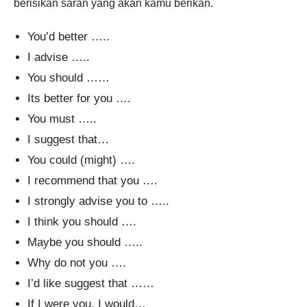
berisikan saran yang akan kamu berikan.
You’d better …..
I advise …..
You should ……
Its better for you ….
You must …..
I suggest that…
You could (might) ….
I recommend that you ….
I strongly advise you to …..
I think you should ….
Maybe you should …..
Why do not you ….
I’d like suggest that ……
If I were you, I would…