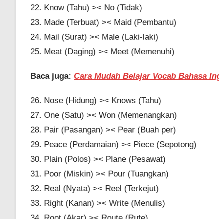
22. Know (Tahu) >< No (Tidak)
23. Made (Terbuat) >< Maid (Pembantu)
24. Mail (Surat) >< Male (Laki-laki)
25. Meat (Daging) >< Meet (Memenuhi)
Baca juga:
Cara Mudah Belajar Vocab Bahasa In
26. Nose (Hidung) >< Knows (Tahu)
27. One (Satu) >< Won (Memenangkan)
28. Pair (Pasangan) >< Pear (Buah per)
29. Peace (Perdamaian) >< Piece (Sepotong)
30. Plain (Polos) >< Plane (Pesawat)
31. Poor (Miskin) >< Pour (Tuangkan)
32. Real (Nyata) >< Reel (Terkejut)
33. Right (Kanan) >< Write (Menulis)
34. Root (Akar) >< Route (Rute)