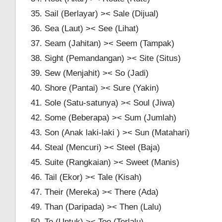
35. Sail (Berlayar) >< Sale (Dijual)
36. Sea (Laut) >< See (Lihat)
37. Seam (Jahitan) >< Seem (Tampak)
38. Sight (Pemandangan) >< Site (Situs)
39. Sew (Menjahit) >< So (Jadi)
40. Shore (Pantai) >< Sure (Yakin)
41. Sole (Satu-satunya) >< Soul (Jiwa)
42. Some (Beberapa) >< Sum (Jumlah)
43. Son (Anak laki-laki ) >< Sun (Matahari)
44. Steal (Mencuri) >< Steel (Baja)
45. Suite (Rangkaian) >< Sweet (Manis)
46. Tail (Ekor) >< Tale (Kisah)
47. Their (Mereka) >< There (Ada)
49. Than (Daripada) >< Then (Lalu)
50. To (Untuk) >< Too (Terlalu)