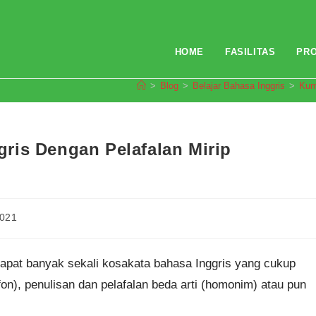
HOME
FASILITAS
PR
>
Blog
>
Belajar Bahasa Inggris
>
Kum
ris Dengan Pelafalan Mirip
2021
rdapat banyak sekali kosakata bahasa Inggris yang cukup
fon), penulisan dan pelafalan beda arti (homonim) atau pun