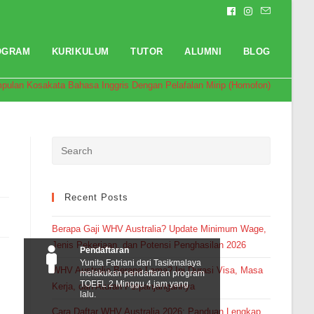
OGRAM
KURIKULUM
TUTOR
ALUMNI
BLOG
pulan Kosakata Bahasa Inggris Dengan Pelafalan Mirip (Homofon), Cek Yuk!
Recent Posts
Berapa Gaji WHV Australia? Update Minimum Wage,
Jenis Pekerjaan, dan Potensi Penghasilan 2026
Pendaftaran
Yunita Fatriani dari Tasikmalaya
WHV Australia Berapa Lama? Ini Durasi Visa, Masa
melakukan pendaftaran program
TOEFL 2 Minggu 4 jam yang
Kerja, dan Aturan Perpanjangannya
lalu.
Cara Daftar WHV Australia 2026: Panduan Lengkap