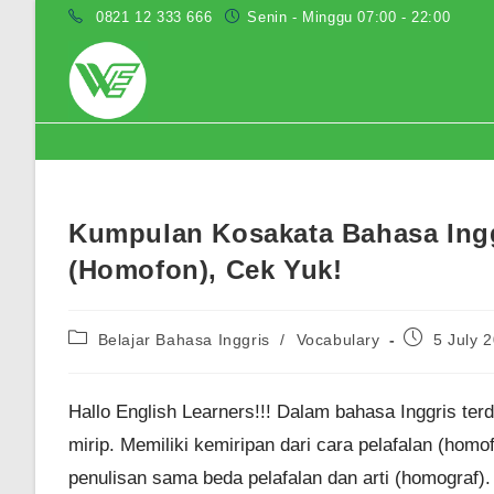
Skip
0821 12 333 666
Senin - Minggu 07:00 - 22:00
to
content
Blog
Kumpulan Kosakata Bahasa Ingg
(Homofon), Cek Yuk!
Post
Post
Belajar Bahasa Inggris
/
Vocabulary
5 July 
category:
published:
Hallo English Learners!!! Dalam bahasa Inggris te
mirip. Memiliki kemiripan dari cara pelafalan (homo
penulisan sama beda pelafalan dan arti (homograf).