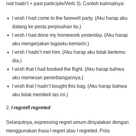
not/ hadn’t + past participle/Verb 3). Contoh kalimatnya:
I wish I had come to the farewell party. (Aku harap aku
datang ke pesta perpisahan itu.)
I wish I had done my homework yesterday. (Aku harap
aku mengerjakan tugasku kemarin.)
I wish I hadn’t met him. (Aku harap aku tidak bertemu
dia.)
I wish that I had booked the flight. (Aku harap bahwa
aku memesan penerbangannya.)
I wish that I hadn’t bought this bag. (Aku harap bahwa
aku tidak membeli tas ini.)
2.
I regret/I regreted
Selanjutnya, expressing regret umum dinyatakan dengan
menggunakan frasa I regret atau I regreted. Pola