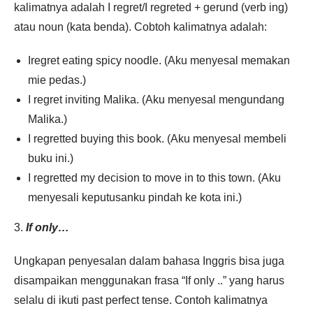
kalimatnya adalah I regret/I regreted + gerund (verb ing)
atau noun (kata benda). Cobtoh kalimatnya adalah:
Iregret eating spicy noodle. (Aku menyesal memakan
mie pedas.)
I regret inviting Malika. (Aku menyesal mengundang
Malika.)
I regretted buying this book. (Aku menyesal membeli
buku ini.)
I regretted my decision to move in to this town. (Aku
menyesali keputusanku pindah ke kota ini.)
3.
If only…
Ungkapan penyesalan dalam bahasa Inggris bisa juga
disampaikan menggunakan frasa “If only ..” yang harus
selalu di ikuti past perfect tense. Contoh kalimatnya