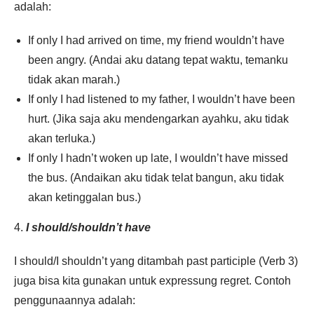
adalah:
If only I had arrived on time, my friend wouldn’t have
been angry. (Andai aku datang tepat waktu, temanku
tidak akan marah.)
If only I had listened to my father, I wouldn’t have been
hurt. (Jika saja aku mendengarkan ayahku, aku tidak
akan terluka.)
If only I hadn’t woken up late, I wouldn’t have missed
the bus. (Andaikan aku tidak telat bangun, aku tidak
akan ketinggalan bus.)
4.
I should/shouldn’t have
I should/I shouldn’t yang ditambah past participle (Verb 3)
juga bisa kita gunakan untuk expressung regret. Contoh
penggunaannya adalah: