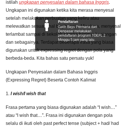
istilah
ungkapan penyesalan dalam bahasa Inggris
.
Ungkapan ini digunakan ketika kita merasa menyesal
setelah melakukan perbuatan yang keliru atau
Pendaftaran
melewatkan sesuatu hal begitu saja. Misalnya, menyesal
Galih Bayu Permana dari
Denpasar melakukan
terlambat sampai di sekolah karena bangun kesiangan
pendaftaran program TOEFL 2
Minggu 5 jam yang lalu.
dan sebagainya. Terdapat beberapa frasa yang biasa
digunakan untuk expressing regret dengan pola yang
berbeda-beda. Kita bahas satu persatu yuk!
Ungkapan Penyesalan dalam Bahasa Inggris
(Expressing Regret) Beserta Contoh Kalimat
1.
I wish/I wish that
Frasa pertama yang biasa digunakan adalah “I wish…”
atau “I wish that…”. Frasa ini digunakan dengan pola
selalu di ikuti oleh past perfect tense (subject + had/ had