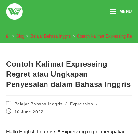
Skip
to
MENU
content
Blog
>
Blog
>
Belajar Bahasa Inggris
>
Contoh Kalimat Expressing Regre
Contoh Kalimat Expressing
Regret atau Ungkapan
Penyesalan dalam Bahasa Inggris
Post
Belajar Bahasa Inggris
/
Expression
category:
Post
16 June 2022
published:
Hallo English Learners!!! Expressing regret merupakan