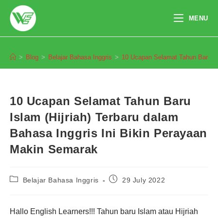
Skip
to
MENU
content
Blog
>
Blog
>
Belajar Bahasa Inggris
>
10 Ucapan Selamat Tahun Baru Isl
10 Ucapan Selamat Tahun Baru
Islam (Hijriah) Terbaru dalam
Bahasa Inggris Ini Bikin Perayaan
Makin Semarak
Post
Post
Belajar Bahasa Inggris
29 July 2022
category:
published:
Hallo English Learners!!! Tahun baru Islam atau Hijriah