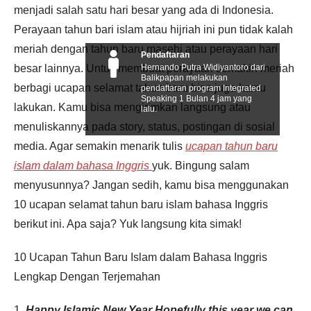
menjadi salah satu hari besar yang ada di Indonesia.
Perayaan tahun bari islam atau hijriah ini pun tidak kalah
meriah dengan tahun baru masehi atau perayaan hari
Pendaftaran
Hernando Putra Widiyantoro dari
besar lainnya. Untuk membuat perayaan semakin meriah
Balikpapan melakukan
berbagi ucapan selamat tahun baru bisa juga kamu
pendaftaran program Integrated
Speaking 1 Bulan 4 jam yang
lakukan. Kamu bisa mengirimkan langsung atau
lalu.
menuliskannya pada story, status, postingan di sosial
media. Agar semakin menarik tulis
ucapan tahun baru
islam dalam bahasa Inggris
yuk. Bingung salam
menyusunnya? Jangan sedih, kamu bisa menggunakan
10 ucapan selamat tahun baru islam bahasa Inggris
berikut ini. Apa saja? Yuk langsung kita simak!
10 Ucapan Tahun Baru Islam dalam Bahasa Inggris
Lengkap Dengan Terjemahan
1.
Happy Islamic New Year Hopefully this year we can