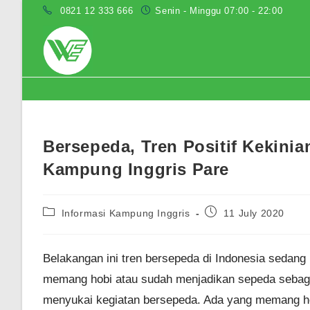
Skip
0821 12 333 666
Senin - Minggu 07:00 - 22:00
to
content
Blog
Bersepeda, Tren Positif Kekini
Kampung Inggris Pare
Post
Post
Informasi Kampung Inggris
11 July 2020
category:
published:
Belakangan ini tren bersepeda di Indonesia sedang
memang hobi atau sudah menjadikan sepeda sebagai l
menyukai kegiatan bersepeda. Ada yang memang hob