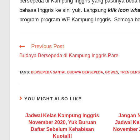
bersepeda di Kampung Inggris yang pastinya beda de
bahasa Inggris ke sini yuk. Langsung
klik icon wh
program-program WE Kampung Inggris. Semoga ber
Read
Previous Post
more
Budaya Bersepeda di Kampung Inggris Pare
articles
TAGS
:
BERSEPEDA SANTAI
,
BUDAYA BERSEPEDA
,
GOWES
,
TREN BER
YOU MIGHT ALSO LIKE
Jadwal Kelas Kampung Inggris
Jangan N
November 2020, Yuk Buruan
Jadwal Ke
Daftar Sebelum Kehabisan
November 
Kuota!!!