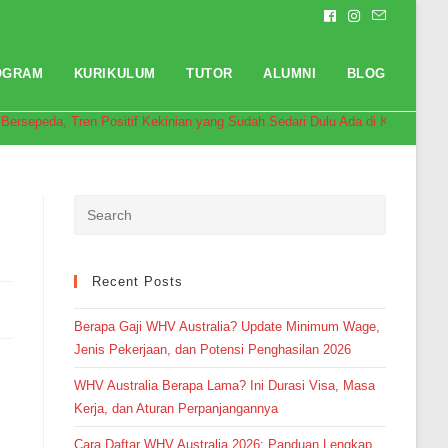
OGRAM
KURIKULUM
TUTOR
ALUMNI
BLOG
Bersepeda, Tren Positif Kekinian yang Sudah Sedari Dulu Ada di Kampung In
Recent Posts
Berapa Gaji WHV Australia? Update Minimum Wage,
Pendaftaran
dari Depok melakukan
pendaftaran program TOEFL 2
Minggu 6 jam yang lalu.
Jenis Pekerjaan, dan Potensi Penghasilan 2026
WHV Australia Berapa Lama? Ini Durasi Visa, Masa
Kerja, dan Aturan Perpanjangannya
Cara Daftar WHV Australia 2026: Panduan Lengkap