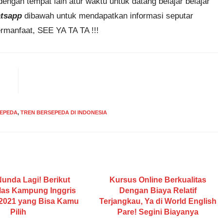
ngan tempat lain atur waktu untuk datang belajar belajar
atsapp
dibawah untuk mendapatkan informasi seputar
manfaat, SEE YA TA TA !!!
SEPEDA
,
TREN BERSEPEDA DI INDONESIA
unda Lagi! Berikut
Kursus Online Berkualitas
las Kampung Inggris
Dengan Biaya Relatif
2021 yang Bisa Kamu
Terjangkau, Ya di World English
Pilih
Pare! Segini Biayanya