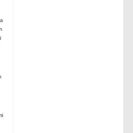
wa
n
i
n
ni