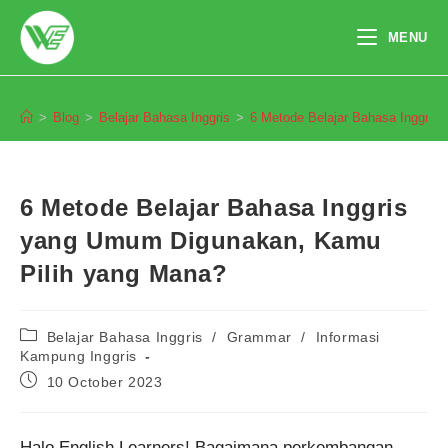
Skip
to
MENU
content
Blog
>
Blog
>
Belajar Bahasa Inggris
>
6 Metode Belajar Bahasa Inggri
6 Metode Belajar Bahasa Inggris
yang Umum Digunakan, Kamu
Pilih yang Mana?
Post
Belajar Bahasa Inggris
/
Grammar
/
Informasi
category:
Kampung Inggris
Post
10 October 2023
published:
Halo English Learners! Bagaimana perkembangan