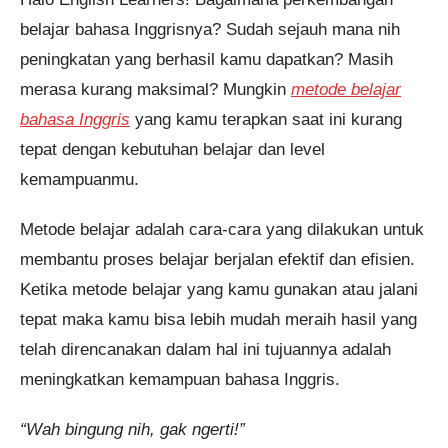
belajar bahasa Inggrisnya? Sudah sejauh mana nih
peningkatan yang berhasil kamu dapatkan? Masih
merasa kurang maksimal? Mungkin
metode belajar
bahasa Inggris
yang kamu terapkan saat ini kurang
tepat dengan kebutuhan belajar dan level
kemampuanmu.
Metode belajar adalah cara-cara yang dilakukan untuk
membantu proses belajar berjalan efektif dan efisien.
Ketika metode belajar yang kamu gunakan atau jalani
tepat maka kamu bisa lebih mudah meraih hasil yang
Pendaftaran
telah direncanakan dalam hal ini tujuannya adalah
Khaifa Fitrah Ananti dari
Bandung melakukan
meningkatkan kemampuan bahasa Inggris.
pendaftaran program TOEFL 1
Bulan 9 jam yang lalu.
“Wah bingung nih, gak ngerti!”