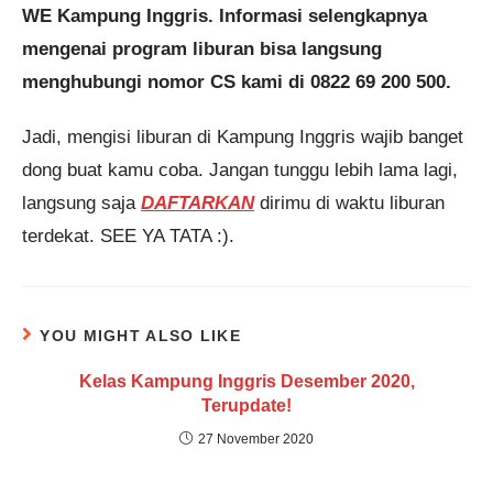
WE Kampung Inggris. Informasi selengkapnya
mengenai program liburan bisa langsung
menghubungi nomor CS kami di 0822 69 200 500.
Jadi, mengisi liburan di Kampung Inggris wajib banget
dong buat kamu coba. Jangan tunggu lebih lama lagi,
langsung saja
DAFTARKAN
dirimu di waktu liburan
terdekat. SEE YA TATA :).
YOU MIGHT ALSO LIKE
Kelas Kampung Inggris Desember 2020,
Terupdate!
27 November 2020