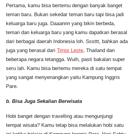
Pertama, kamu bisa bertemu dengan banyak banget
teman baru. Bukan sekedar teman baru tapi bisa jadi
keluarga baru juga. Daaannn yang bikin berbeda,
teman dan keluarga baru yang kamu dapatkan berasal
dari berbagai daerah Indonesia loh. Sssttt, bahkan ada
juga yang berasal dari
Timor Leste
, Thailand dan
beberapa negara tetangga. Wuih, pasti bakalan super
seru lah. Kamu bisa bertemu mereka di satu tempat
yang sangat menyenangkan yaitu Kampung Inggris
Pare.
b. Bisa Juga Sekalian Berwisata
Hobi banget dengan travelling atau mengunjungi
tempat wisata? Kamu tetap bisa melalukan hobi satu