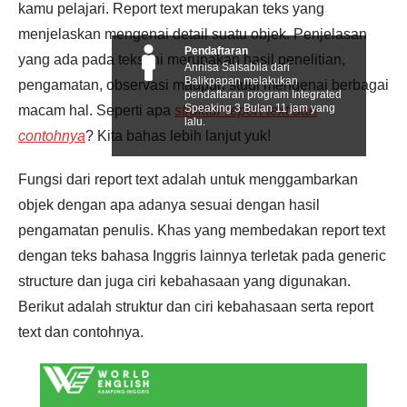
kamu pelajari. Report text merupakan teks yang
menjelaskan mengenai detail suatu objek. Penjelasan
Pendaftaran
yang ada pada teks ini merupakan hasil penelitian,
Annisa Salsabila dari
Balikpapan melakukan
pengamatan, observasi maupun studi mengenai berbagai
pendaftaran program Integrated
Speaking 3 Bulan 11 jam yang
macam hal. Seperti apa
struktur report text dan
lalu.
contohnya
? Kita bahas lebih lanjut yuk!
Fungsi dari report text adalah untuk menggambarkan
objek dengan apa adanya sesuai dengan hasil
pengamatan penulis. Khas yang membedakan report text
dengan teks bahasa Inggris lainnya terletak pada generic
structure dan juga ciri kebahasaan yang digunakan.
Berikut adalah struktur dan ciri kebahasaan serta report
text dan contohnya.