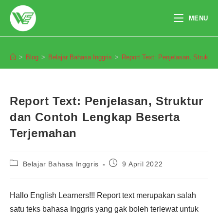
Skip
to
MENU
content
Blog
>
Blog
>
Belajar Bahasa Inggris
>
Report Text: Penjelasan, Struktu
Report Text: Penjelasan, Struktur
dan Contoh Lengkap Beserta
Terjemahan
Post
Post
Belajar Bahasa Inggris
9 April 2022
category:
published:
Hallo English Learners!!! Report text merupakan salah
satu teks bahasa Inggris yang gak boleh terlewat untuk