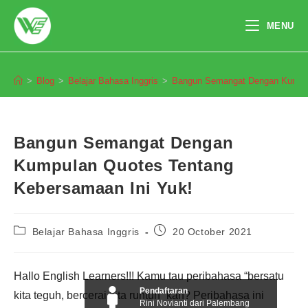
Skip
to
MENU
content
Blog
>
Blog
>
Belajar Bahasa Inggris
>
Bangun Semangat Dengan Kumpul
Bangun Semangat Dengan
Kumpulan Quotes Tentang
Kebersamaan Ini Yuk!
Post
Post
Belajar Bahasa Inggris
20 October 2021
category:
published:
Hallo English Learners!!! Kamu tau peribahasa “bersatu
Pendaftaran
kita teguh, bercerai kita runtuh” kan? Peribahasa ini
Rini Novianti dari Palembang