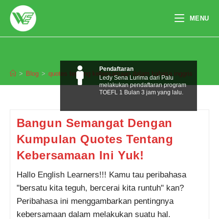
Skip
to
MENU
content
quotes tentang kebersamaan dalam
bahasa inggris
Pendaftaran
>
Blog
>
quotes tentang kebersamaan dalam bahasa inggris
Ledy Sena Lurima dari Palu
melakukan pendaftaran program
TOEFL 1 Bulan 3 jam yang lalu.
Bangun Semangat Dengan
Kumpulan Quotes Tentang
Kebersamaan Ini Yuk!
Hallo English Learners!!! Kamu tau peribahasa
"bersatu kita teguh, bercerai kita runtuh" kan?
Peribahasa ini menggambarkan pentingnya
kebersamaan dalam melakukan suatu hal.