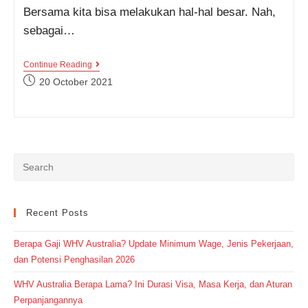
Bersama kita bisa melakukan hal-hal besar. Nah,
sebagai…
Bangun
Continue Reading
Semangat
Post
20 October 2021
Dengan
published:
Kumpulan
Quotes
Tentang
Kebersamaan
Ini
Yuk!
Recent Posts
Berapa Gaji WHV Australia? Update Minimum Wage, Jenis Pekerjaan,
dan Potensi Penghasilan 2026
WHV Australia Berapa Lama? Ini Durasi Visa, Masa Kerja, dan Aturan
Perpanjangannya