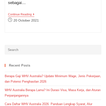
sebagai…
Bangun
Continue Reading
Semangat
Post
20 October 2021
Dengan
published:
Kumpulan
Quotes
Tentang
Kebersamaan
Ini
Yuk!
Recent Posts
Berapa Gaji WHV Australia? Update Minimum Wage, Jenis Pekerjaan,
dan Potensi Penghasilan 2026
WHV Australia Berapa Lama? Ini Durasi Visa, Masa Kerja, dan Aturan
Perpanjangannya
Cara Daftar WHV Australia 2026: Panduan Lengkap Syarat, Alur