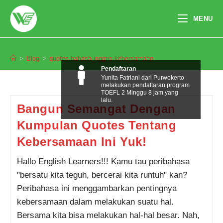
Skip
to
MENU
content
quotes bahasa inggris kebersamaan
>
Blog
>
quotes bahasa inggris kebersamaan
Pendaftaran
Yunita Fatriani dari Purwokerto
melakukan pendaftaran program
TOEFL 2 Minggu 8 jam yang
lalu.
Bangun Semangat Dengan
Kumpulan Quotes Tentang
Kebersamaan Ini Yuk!
Hallo English Learners!!! Kamu tau peribahasa
"bersatu kita teguh, bercerai kita runtuh" kan?
Peribahasa ini menggambarkan pentingnya
kebersamaan dalam melakukan suatu hal.
Bersama kita bisa melakukan hal-hal besar. Nah,