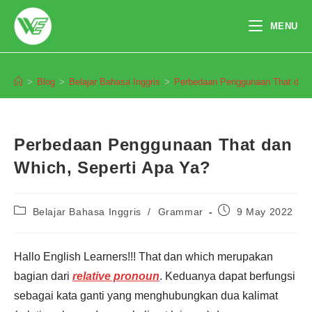
Skip
to
MENU
content
Blog
>
Blog
>
Belajar Bahasa Inggris
>
Perbedaan Penggunaan That dan 
Perbedaan Penggunaan That dan
Which, Seperti Apa Ya?
Post
Post
Belajar Bahasa Inggris
/
Grammar
9 May 2022
category:
published:
Hallo English Learners!!! That dan which merupakan
Pendaftaran
bagian dari
relative pronoun
. Keduanya dapat berfungsi
Muhammad Radjab Pratama
dari Tangerang melakukan
sebagai kata ganti yang menghubungkan dua kalimat
pendaftaran program Integrated
Speaking 1 Bulan 3 jam yang