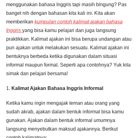
menggunakan bahasa Inggris tapi masih bingung? Pas
banget nih dengan bahasan kita kali ini. Kita akan
Pendaftaran
Ledy Sena Lurima dari Makassar
melakukan pendaftaran program
English Master 4 Bulan 2 jam
memberikan
kumpulan contoh kalimat ajakan bahasa
yang lalu.
Inggris
yang bisa kamu pelajari dan juga langsung
praktikkan. Kalimat ajakan ini bisa berupa undangan atau
pun ajakan untuk melakukan sesuatu. Kalimat ajakan ini
bentuknya berbeda ketika digunakan dalam situasi
informal maupun formal. Seperti apa contohnya? Yuk kita
simak dan pelajari bersama!
1.
Kalimat Ajakan Bahasa Inggris Informal
Ketika kamu ingin mengajak teman atau orang yang
sudah akrab, ajakan dalam bentuk informal bisa kamu
gunakan. Ajakan dalam bentuk informal umumnya
langsung menyebutkan maksud ajakannya. Berikut
contoh kalimatnya: