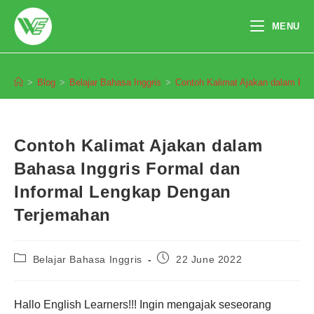
Skip
to
MENU
content
Blog
>
Blog
>
Belajar Bahasa Inggris
>
Contoh Kalimat Ajakan dalam Bah
Contoh Kalimat Ajakan dalam
Bahasa Inggris Formal dan
Informal Lengkap Dengan
Terjemahan
Post
Post
Belajar Bahasa Inggris
22 June 2022
category:
published:
Hallo English Learners!!! Ingin mengajak seseorang