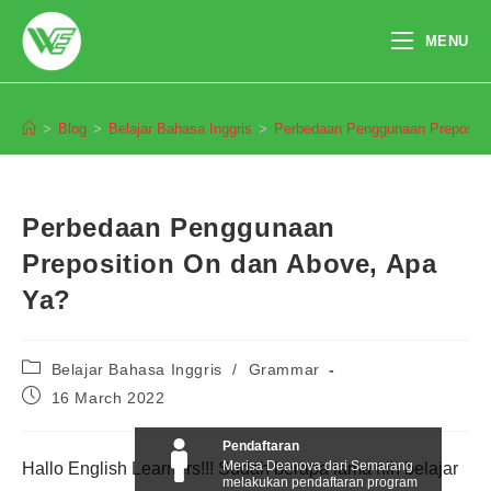
Skip
to
MENU
content
Blog
>
Blog
>
Belajar Bahasa Inggris
>
Perbedaan Penggunaan Prepositi
Perbedaan Penggunaan
Preposition On dan Above, Apa
Ya?
Post
Belajar Bahasa Inggris
/
Grammar
category:
Post
16 March 2022
published:
Pendaftaran
Merisa Deanova dari Semarang
Hallo English Learners!!! Sudah berapa lama nih belajar
melakukan pendaftaran program