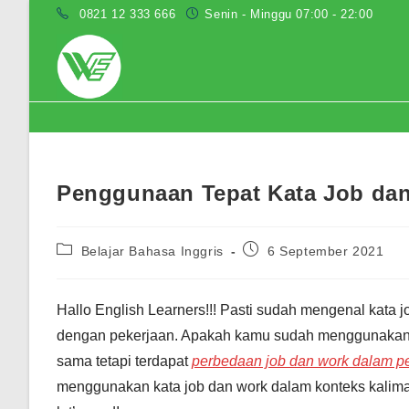
Skip
0821 12 333 666
Senin - Minggu 07:00 - 22:00
to
content
Blog
Penggunaan Tepat Kata Job dan 
Post
Post
Belajar Bahasa Inggris
6 September 2021
category:
published:
Hallo English Learners!!! Pasti sudah mengenal kata j
dengan pekerjaan. Apakah kamu sudah menggunakan ka
sama tetapi terdapat
perbedaan job dan work dalam 
menggunakan kata job dan work dalam konteks kalimat y