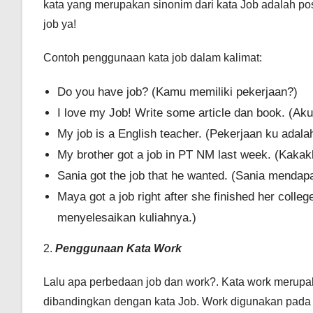
kata yang merupakan sinonim dari kata Job adalah pos
job ya!
Contoh penggunaan kata job dalam kalimat:
Do you have job? (Kamu memiliki pekerjaan?)
I love my Job! Write some article dan book. (Ak
My job is a English teacher. (Pekerjaan ku adala
My brother got a job in PT NM last week. (Kaka
Sania got the job that he wanted. (Sania mendap
Maya got a job right after she finished her coll
menyelesaikan kuliahnya.)
2.
Penggunaan Kata Work
Lalu apa perbedaan job dan work?. Kata work meru
dibandingkan dengan kata Job. Work digunakan pada a