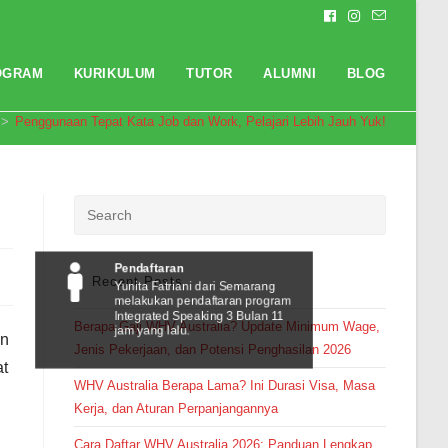
OGRAM
KURIKULUM
TUTOR
ALUMNI
BLOG
>
Penggunaan Tepat Kata Job dan Work, Pelajari Lebih Jauh Yuk!
Pendaftaran
Recent Posts
Yunita Fatriani dari Semarang
melakukan pendaftaran program
Integrated Speaking 3 Bulan 11
Berapa Gaji WHV Australia? Update Minimum Wage,
jam yang lalu.
an
Jenis Pekerjaan, dan Potensi Penghasilan 2026
at
WHV Australia Berapa Lama? Ini Durasi Visa, Masa
Kerja, dan Aturan Perpanjangannya
Cara Daftar WHV Australia 2026: Panduan Lengkap