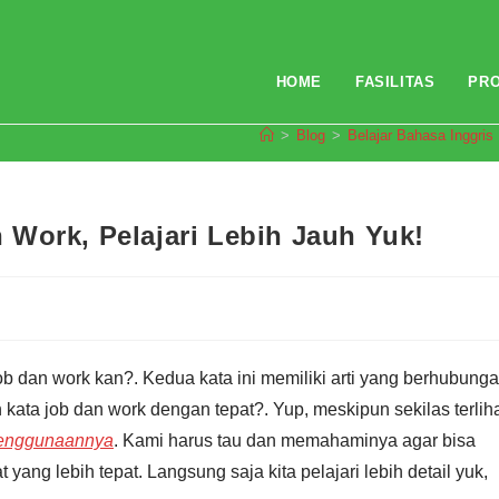
HOME
FASILITAS
PR
>
Blog
>
Belajar Bahasa Inggris
Work, Pelajari Lebih Jauh Yuk!
ob dan work kan?. Kedua kata ini memiliki arti yang berhubung
ta job dan work dengan tepat?. Yup, meskipun sekilas terlih
penggunaannya
. Kami harus tau dan memahaminya agar bisa
ang lebih tepat. Langsung saja kita pelajari lebih detail yuk,