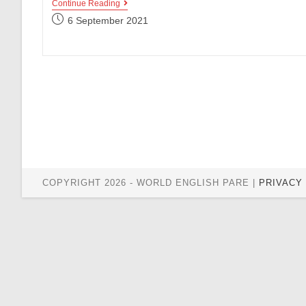
Penggunaan
Continue Reading
Tepat
Post
6 September 2021
Kata
published:
Job
Dan
Work,
Pelajari
Lebih
Jauh
Yuk!
COPYRIGHT 2026 - WORLD ENGLISH PARE |
PRIVACY