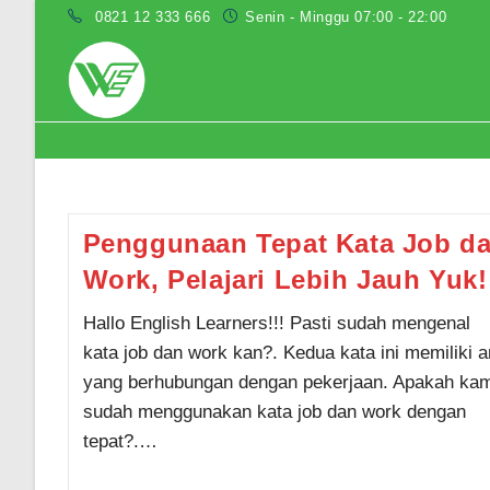
Skip
0821 12 333 666
Senin - Minggu 07:00 - 22:00
to
content
Penggunaan kata job dan work
Penggunaan Tepat Kata Job d
Work, Pelajari Lebih Jauh Yuk!
Hallo English Learners!!! Pasti sudah mengenal
kata job dan work kan?. Kedua kata ini memiliki ar
yang berhubungan dengan pekerjaan. Apakah ka
sudah menggunakan kata job dan work dengan
tepat?.…