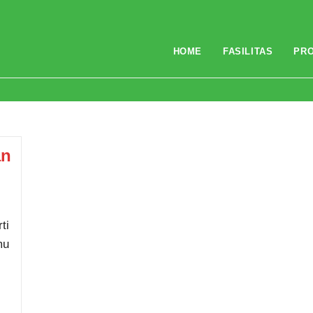
HOME
FASILITAS
PR
an
ti
mu