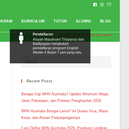
OGRAM
KURIKULUM
TUTOR
ALUMNI
BLOG
Pendaftaran
>
Blog
>
Penggunaan kata job dan work
Aisyah Maudivani Triopansy dari
Balikpapan melakukan
pendaftaran program English
Master 4 Bulan 7 jam yang lalu.
Recent Posts
Berapa Gaji WHV Australia? Update Minimum Wage,
Jenis Pekerjaan, dan Potensi Penghasilan 2026
WHV Australia Berapa Lama? Ini Durasi Visa, Masa
Kerja, dan Aturan Perpanjangannya
Cara Daftar WHV Australia 2026: Panduan Lengkap