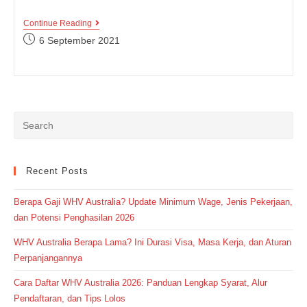
Penggunaan
Continue Reading
Tepat
Post
6 September 2021
Kata
published:
Job
Dan
Work,
Pelajari
Lebih
Jauh
Yuk!
Recent Posts
Berapa Gaji WHV Australia? Update Minimum Wage, Jenis Pekerjaan,
dan Potensi Penghasilan 2026
WHV Australia Berapa Lama? Ini Durasi Visa, Masa Kerja, dan Aturan
Perpanjangannya
Cara Daftar WHV Australia 2026: Panduan Lengkap Syarat, Alur
Pendaftaran, dan Tips Lolos