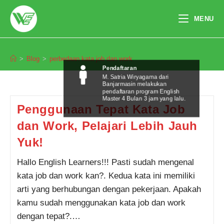
Skip
to
MENU
content
perbedaan kata job dan work
>
Blog
>
perbedaan kata job dan work
Pendaftaran
M. Satria Wiryagama dari
Banjarmasin melakukan
pendaftaran program English
Master 4 Bulan 3 jam yang lalu.
Penggunaan Tepat Kata Job
dan Work, Pelajari Lebih Jauh
Yuk!
Hallo English Learners!!! Pasti sudah mengenal
kata job dan work kan?. Kedua kata ini memiliki
arti yang berhubungan dengan pekerjaan. Apakah
kamu sudah menggunakan kata job dan work
dengan tepat?.…