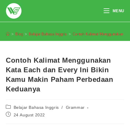
Skip
to
MENU
content
Blog
>
Blog
>
Belajar Bahasa Inggris
>
Contoh Kalimat Menggunakan Kat
Contoh Kalimat Menggunakan
Kata Each dan Every Ini Bikin
Kamu Makin Paham Perbedaan
Keduanya
Post
Belajar Bahasa Inggris
/
Grammar
category:
Post
24 August 2022
published: