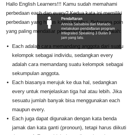
Hallo English Learners!!! Kamu sudah memahami
perbedaan each dan every? Kedua kata ini memiliki
Pendaftaran
perbedaan yang harus kamu ketahui. Beberapa poin
Annisa Salsabila dari Manado
melakukan pendaftaran program
yang paling mendasar perbedaan keduanya adalah:
Integrated Speaking 3 Bulan 9
jam yang lalu.
Each adalah cara memandang anggota dari suatu
kelompok sebagai individu, sedangkan every
adalah cara memandang suatu kelompok sebagai
sekumpulan anggota.
Each biasanya merujuk ke dua hal, sedangkan
every untuk menjelaskan tiga hal atau lebih. Jika
sesuatu jumlah banyak bisa menggunakan each
maupun every.
Each juga dapat digunakan dengan kata benda
jamak dan kata ganti (pronoun), tetapi harus diikuti