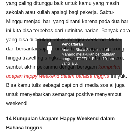
yang paling ditunggu baik untuk kamu yang masih
sekolah atau kuliah apalagi bagi pekerja. Sabtu-
Minggu menjadi hari yang dinanti karena pada dua hari
ini kita bisa terbebas dari rutinitas harian. Banyak cara
yang bisa dilakukan untuk mengisi weekend. Mulai
Pendaftaran
dari bersantai saja dirumah, berolahraga, nongkrong
Ananda Shafa Salsabila dari
Manado melakukan pendaftaran
hingga travelling singkat. Agar weekend makin seru,
program TOEFL 1 Bulan 10 jam
yang lalu.
sambut akhir pekanmu dengan beragam
kumpulan
ucapan happy weekend dalam bahasa Inggris
ini yuk.
Bisa kamu tulis sebagai caption di media sosial juga
untuk menyebarkan semangat positive menyambut
weekend!
14 Kumpulan Ucapam Happy Weekend dalam
Bahasa Inggris