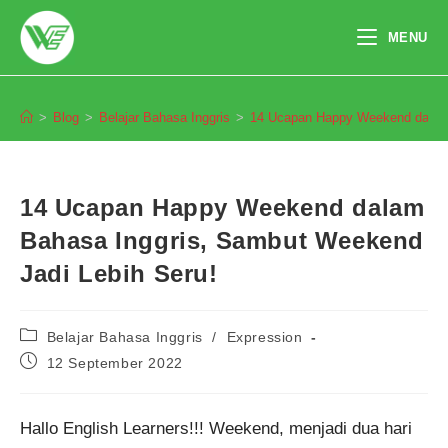
Skip
to
MENU
content
Blog
>
Blog
>
Belajar Bahasa Inggris
>
14 Ucapan Happy Weekend dalam 
14 Ucapan Happy Weekend dalam
Bahasa Inggris, Sambut Weekend
Jadi Lebih Seru!
Post
Belajar Bahasa Inggris
/
Expression
category:
Post
12 September 2022
published:
Hallo English Learners!!! Weekend, menjadi dua hari