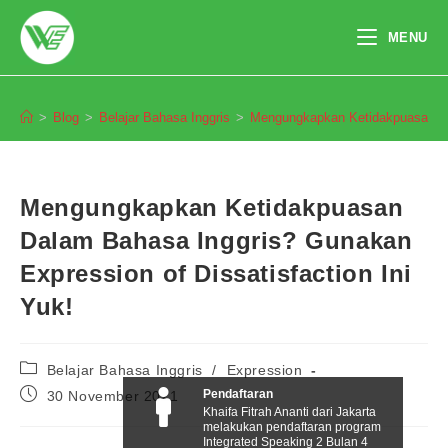
Skip
to
MENU
content
Blog
>
Blog
>
Belajar Bahasa Inggris
>
Mengungkapkan Ketidakpuasan Dal
Mengungkapkan Ketidakpuasan
Dalam Bahasa Inggris? Gunakan
Expression of Dissatisfaction Ini
Yuk!
Post
Belajar Bahasa Inggris
/
Expression
category:
Post
Pendaftaran
30 November 2021
published:
Khaifa Fitrah Ananti dari Jakarta
melakukan pendaftaran program
Integrated Speaking 2 Bulan 4