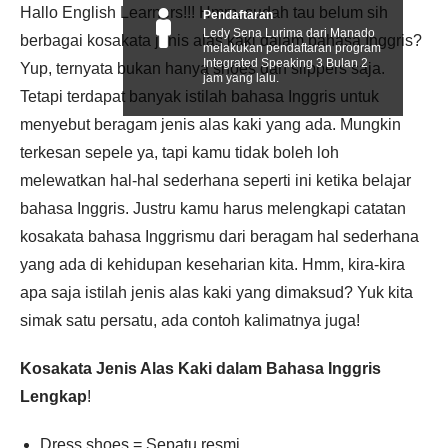
Hallo English Learners!!! Hmm, sudah tau belum sih
Pendaftaran
Ledy Sena Lurima dari Manado
berbagai kosakata jenis alas kaki dalam bahasa Inggris?
melakukan pendaftaran program
Integrated Speaking 3 Bulan 2
Yup, ternyata bukan hanya shoes dan slippers saja.
jam yang lalu.
Tetapi terdapat banyak istilah bahasa Inggris untuk
menyebut beragam jenis alas kaki yang ada. Mungkin
terkesan sepele ya, tapi kamu tidak boleh loh
melewatkan hal-hal sederhana seperti ini ketika belajar
bahasa Inggris. Justru kamu harus melengkapi catatan
kosakata bahasa Inggrismu dari beragam hal sederhana
yang ada di kehidupan keseharian kita. Hmm, kira-kira
apa saja istilah jenis alas kaki yang dimaksud? Yuk kita
simak satu persatu, ada contoh kalimatnya juga!
Kosakata Jenis Alas Kaki dalam Bahasa Inggris
Lengkap
!
Dress shoes = Sepatu resmi