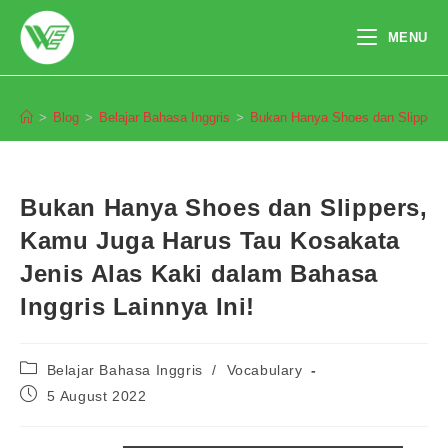
Skip
to
MENU
content
Blog
>
Blog
>
Belajar Bahasa Inggris
>
Bukan Hanya Shoes dan Slippers,
Bukan Hanya Shoes dan Slippers,
Kamu Juga Harus Tau Kosakata
Jenis Alas Kaki dalam Bahasa
Inggris Lainnya Ini!
Post
Belajar Bahasa Inggris
/
Vocabulary
category:
Post
5 August 2022
published: