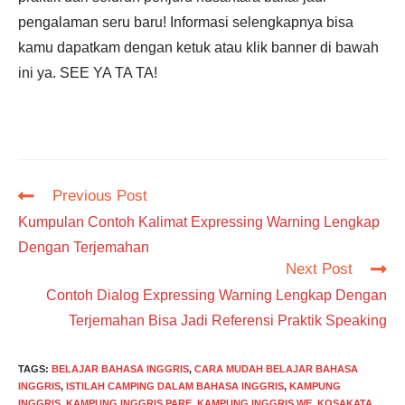
pengalaman seru baru! Informasi selengkapnya bisa
kamu dapatkam dengan ketuk atau klik banner di bawah
ini ya. SEE YA TA TA!
Read
Previous Post
more
Kumpulan Contoh Kalimat Expressing Warning Lengkap
articles
Dengan Terjemahan
Next Post
Contoh Dialog Expressing Warning Lengkap Dengan
Terjemahan Bisa Jadi Referensi Praktik Speaking
TAGS
:
BELAJAR BAHASA INGGRIS
,
CARA MUDAH BELAJAR BAHASA
INGGRIS
,
ISTILAH CAMPING DALAM BAHASA INGGRIS
,
KAMPUNG
INGGRIS
,
KAMPUNG INGGRIS PARE
,
KAMPUNG INGGRIS WE
,
KOSAKATA