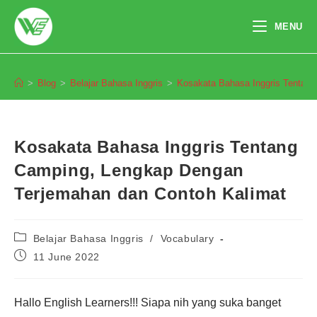
Skip
to
MENU
content
Blog
>
Blog
>
Belajar Bahasa Inggris
>
Kosakata Bahasa Inggris Tentan
Kosakata Bahasa Inggris Tentang
Camping, Lengkap Dengan
Terjemahan dan Contoh Kalimat
Post
Belajar Bahasa Inggris
/
Vocabulary
category:
Post
11 June 2022
published:
Hallo English Learners!!! Siapa nih yang suka banget