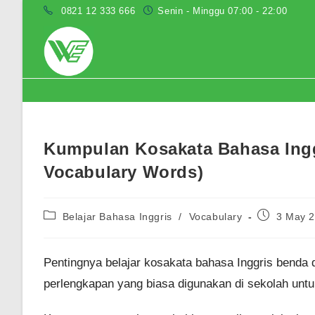
Skip
0821 12 333 666
Senin - Minggu 07:00 - 22:00
to
content
Blog
Kumpulan Kosakata Bahasa Ingg
Vocabulary Words)
Post
Post
Belajar Bahasa Inggris
/
Vocabulary
3 May 
category:
published:
Pentingnya belajar kosakata bahasa Inggris benda
perlengkapan yang biasa digunakan di sekolah untu