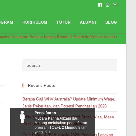
OGRAM
KURIKULUM
TUTOR
ALUMNI
BLOG
pulan Kosakata Bahasa Inggris Benda di Sekolah (School Vocabulary Words
Recent Posts
Berapa Gaji WHV Australia? Update Minimum Wage,
Jenis Pekerjaan, dan Potensi Penghasilan 2026
Pendaftaran
WHV Australia Berapa Lama? Ini Durasi Visa, Masa
Mutiara Karina Adzani dari
Malang melakukan pendaftaran
Kerja, dan Aturan Perpanjangannya
program TOEFL 2 Minggu 8 jam
yang lalu.
Cara Daftar WHV Australia 2026: Panduan Lengkap