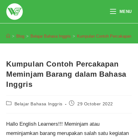
Skip
to
MENU
content
Blog
>
Blog
>
Belajar Bahasa Inggris
>
Kumpulan Contoh Percakapan Mem
Kumpulan Contoh Percakapan
Meminjam Barang dalam Bahasa
Inggris
Post
Post
Belajar Bahasa Inggris
29 October 2022
category:
published:
Hallo English Learners!!! Meminjam atau
meminjamkan barang merupakan salah satu kegiatan