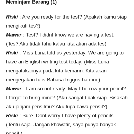
Meminjam Barang (1)
Riski
: Are you ready for the test? (Apakah kamu siap
mengikuti tes?)
Mawar
: Test? I didnt know we are having a test.
(Tes? Aku tidak tahu kalau kita akan ada tes)
Riski
: Miss Luna told us yesterday. We are going to
have an English writing test today. (Miss Luna
mengatakannya pada kita kemarin. Kita akan
mengerjakan tulis Bahasa Inggris hari ini.)
Mawar
: I am so not ready. May I borrow your pencil?
I forgot to bring mine? (Aku sangat tidak siap. Bisakah
aku pinjam pensilmu? Aku lupa bawa pensil?)
Riski
: Sure. Dont worry I have plenty of pencils
(Tentu saja. Jangan khawatir, saya punya banyak
pensil.)