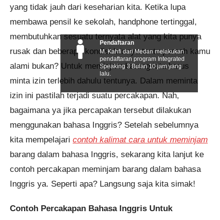
yang tidak jauh dari keseharian kita. Ketika lupa
membawa pensil ke sekolah, handphone tertinggal,
membutuhkan sesuatu ternyata alat yang kita punya
Pendaftaran
rusak dan beberapa kondisi lainnya tentu pernah kamu
M. Kahfi dari Medan melakukan
pendaftaran program Integrated
alami bukan? Untuk meminjam barang kita harus
Speaking 3 Bulan 10 jam yang
lalu.
minta izin terlebih dahulu tentunya. Dalam meminta
izin ini pastilah terjadi suatu percakapan. Nah,
bagaimana ya jika percapakan tersebut dilakukan
menggunakan bahasa Inggris? Setelah sebelumnya
kita mempelajari
contoh kalimat cara untuk meminjam
barang dalam bahasa Inggris, sekarang kita lanjut ke
contoh percakapan meminjam barang dalam bahasa
Inggris ya. Seperti apa? Langsung saja kita simak!
Contoh Percakapan Bahasa Inggris Untuk