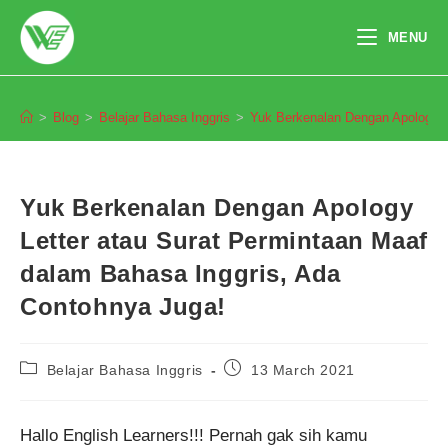
Skip
to
MENU
content
Blog
>
Blog
>
Belajar Bahasa Inggris
>
Yuk Berkenalan Dengan Apology L
Yuk Berkenalan Dengan Apology
Letter atau Surat Permintaan Maaf
dalam Bahasa Inggris, Ada
Contohnya Juga!
Post
Post
Belajar Bahasa Inggris
13 March 2021
category:
published:
Hallo English Learners!!! Pernah gak sih kamu