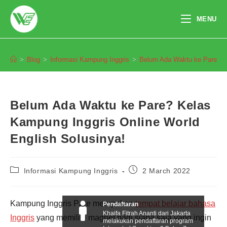
Skip
to
MENU
content
Blog
>
Blog
>
Informasi Kampung Inggris
>
Belum Ada Waktu ke Pare? Ke
Belum Ada Waktu ke Pare? Kelas
Kampung Inggris Online World
English Solusinya!
Post
Post
Informasi Kampung Inggris
2 March 2022
category:
published:
Kampung Inggris Pare merupakan
tempat belajar bahasa
Pendaftaran
Khaifa Fitrah Ananti dari Jakarta
Inggris
yang memiliki magnet bagi siapa saja yang ingin
melakukan pendaftaran program