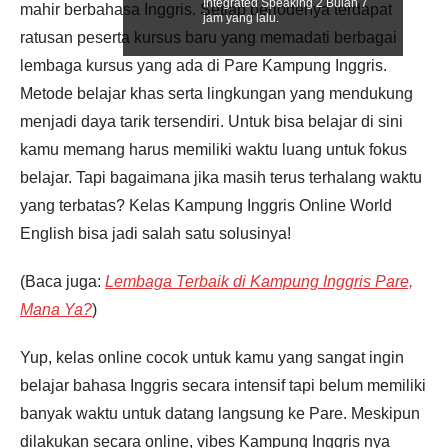
Integrated Speaking 2 Bulan 7
mahir berbahasa Inggris. Setiap periodenya terdapat
jam yang lalu.
ratusan peserta kursus baru yang memadati berbagai
lembaga kursus yang ada di Pare Kampung Inggris.
Metode belajar khas serta lingkungan yang mendukung
menjadi daya tarik tersendiri. Untuk bisa belajar di sini
kamu memang harus memiliki waktu luang untuk fokus
belajar. Tapi bagaimana jika masih terus terhalang waktu
yang terbatas? Kelas Kampung Inggris Online World
English bisa jadi salah satu solusinya!
(Baca juga:
Lembaga Terbaik di Kampung Inggris Pare,
Mana Ya?
)
Yup, kelas online cocok untuk kamu yang sangat ingin
belajar bahasa Inggris secara intensif tapi belum memiliki
banyak waktu untuk datang langsung ke Pare. Meskipun
dilakukan secara online, vibes Kampung Inggris nya