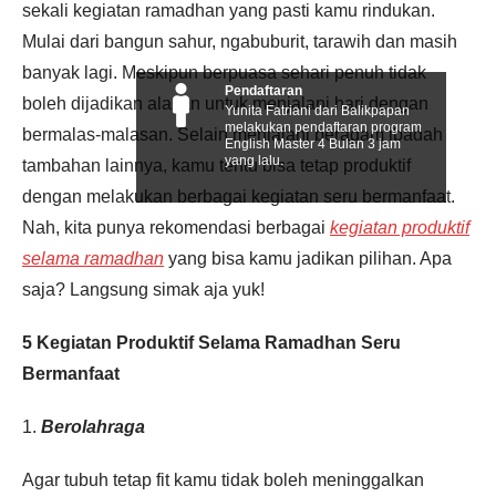
sekali kegiatan ramadhan yang pasti kamu rindukan.
Mulai dari bangun sahur, ngabuburit, tarawih dan masih
banyak lagi. Meskipun berpuasa sehari penuh tidak
Pendaftaran
boleh dijadikan alasan untuk menjalani hari dengan
Yunita Fatriani dari Balikpapan
melakukan pendaftaran program
bermalas-malasan. Selain menjalani beragam ibadah
English Master 4 Bulan 3 jam
yang lalu.
tambahan lainnya, kamu tentu bisa tetap produktif
dengan melakukan berbagai kegiatan seru bermanfaat.
Nah, kita punya rekomendasi berbagai
kegiatan produktif
selama ramadhan
yang bisa kamu jadikan pilihan. Apa
saja? Langsung simak aja yuk!
5 Kegiatan Produktif Selama Ramadhan Seru
Bermanfaat
1.
Berolahraga
Agar tubuh tetap fit kamu tidak boleh meninggalkan