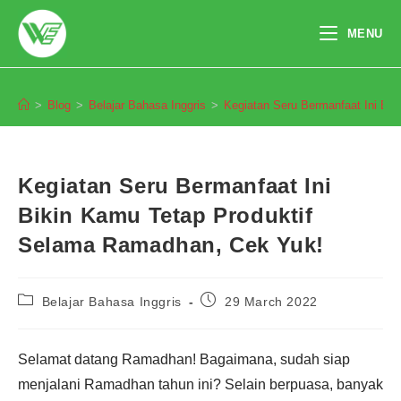
Skip
to
MENU
content
Blog
>
Blog
>
Belajar Bahasa Inggris
>
Kegiatan Seru Bermanfaat Ini Bi
Kegiatan Seru Bermanfaat Ini
Bikin Kamu Tetap Produktif
Selama Ramadhan, Cek Yuk!
Post
Post
Belajar Bahasa Inggris
29 March 2022
category:
published:
Selamat datang Ramadhan! Bagaimana, sudah siap
menjalani Ramadhan tahun ini? Selain berpuasa, banyak