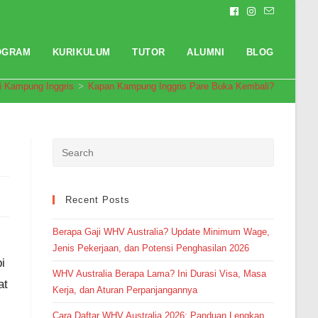
OGRAM
KURIKULUM
TUTOR
ALUMNI
BLOG
i Kampung Inggris
>
Kapan Kampung Inggris Pare Buka Kembali?
Pendaftaran
Nabila Saphira Gushan dari
Bogor melakukan pendaftaran
program Integrated Speaking 3
Bulan 11 jam yang lalu.
Recent Posts
Berapa Gaji WHV Australia? Update Minimum Wage,
Jenis Pekerjaan, dan Potensi Penghasilan 2026
i
WHV Australia Berapa Lama? Ini Durasi Visa, Masa
at
Kerja, dan Aturan Perpanjangannya
Cara Daftar WHV Australia 2026: Panduan Lengkap