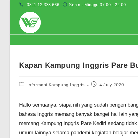
Skip
0821 12 333 666
Senin - Minggu 07:00 - 22:00
to
content
Blog
Kapan Kampung Inggris Pare B
Post
Post
Informasi Kampung Inggris
4 July 2020
category:
published:
Hallo semuanya, siapa nih yang sudah pengen bange
bahasa Inggris memang banyak banget hal lain yang
memang Kampung Inggris Pare Kediri sedang tidak 
umum lainnya selama pandemi kegiatan belajar meng