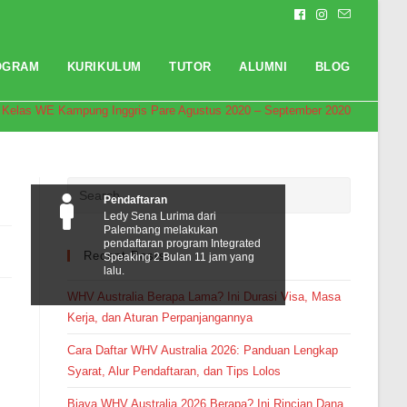
OGRAM
KURIKULUM
TUTOR
ALUMNI
BLOG
Kelas WE Kampung Inggris Pare Agustus 2020 – September 2020
Pendaftaran
Ledy Sena Lurima dari
Palembang melakukan
pendaftaran program Integrated
Recent Posts
Speaking 2 Bulan 11 jam yang
lalu.
WHV Australia Berapa Lama? Ini Durasi Visa, Masa
Kerja, dan Aturan Perpanjangannya
Cara Daftar WHV Australia 2026: Panduan Lengkap
Syarat, Alur Pendaftaran, dan Tips Lolos
Biaya WHV Australia 2026 Berapa? Ini Rincian Dana