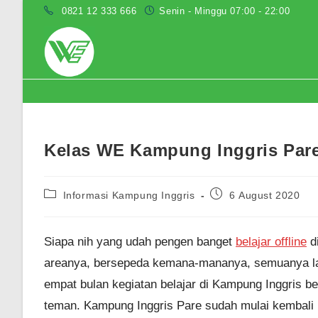
Skip
0821 12 333 666
Senin - Minggu 07:00 - 22:00
to
content
Blog
Kelas WE Kampung Inggris Pare
Post
Post
Informasi Kampung Inggris
6 August 2020
category:
published:
Siapa nih yang udah pengen banget
belajar offline
di
areanya, bersepeda kemana-mananya, semuanya lah,
empat bulan kegiatan belajar di Kampung Inggris b
teman. Kampung Inggris Pare sudah mulai kembali b