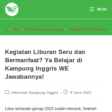
Skip
to
MENU
content
Blog
>
Blog
>
Informasi Kampung Inggris
>
Kegiatan Liburan Seru dan B
Kegiatan Liburan Seru dan
Bermanfaat? Ya Belajar di
Kampung Inggris WE
Jawabannya!
Post
Post
Informasi Kampung Inggris
9 June 2022
category:
published:
Libur semester genap 2022 sudah menanti. Setelah