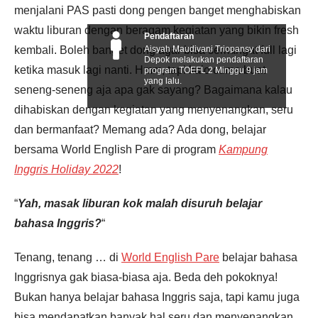
menjalani PAS pasti dong pengen banget menghabiskan
waktu liburan dengan beragam kegiatan yang bikin fresh
Pendaftaran
Aisyah Maudivani Triopansy dari
kembali. Boleh banget dong agar bisa semangat full lagi
Depok melakukan pendaftaran
ketika masuk lagi nanti. Hmm, tapi kalo cuma buat
program TOEFL 2 Minggu 9 jam
yang lalu.
seneng-seneng aja apa gak sayang? Bagaimana kalau
dihabiskan dengan kegiatan yang menyenangkan, seru
dan bermanfaat? Memang ada? Ada dong, belajar
bersama World English Pare di program
Kampung
Inggris Holiday 2022
!
“
Yah, masak liburan kok malah disuruh belajar
bahasa Inggris?
“
Tenang, tenang … di
World English Pare
belajar bahasa
Inggrisnya gak biasa-biasa aja. Beda deh pokoknya!
Bukan hanya belajar bahasa Inggris saja, tapi kamu juga
bisa mendapatkan banyak hal seru dan menyenangkan