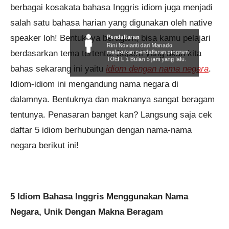
berbagai kosakata bahasa Inggris idiom juga menjadi
salah satu bahasa harian yang digunakan oleh native
Pendaftaran
speaker loh! Bentuknya beragam, bisa kamu pelajari
Rini Novianti dari Manado
melakukan pendaftaran program
berdasarkan tema tertentu. Seperti yang akan kita
TOEFL 1 Bulan 5 jam yang lalu.
bahas sekarang ini yaitu
idiom dengan nama negara
.
Idiom-idiom ini mengandung nama negara di
dalamnya. Bentuknya dan maknanya sangat beragam
tentunya. Penasaran banget kan? Langsung saja cek
daftar 5 idiom berhubungan dengan nama-nama
negara berikut ini!
5 Idiom Bahasa Inggris Menggunakan Nama
Negara, Unik Dengan Makna Beragam