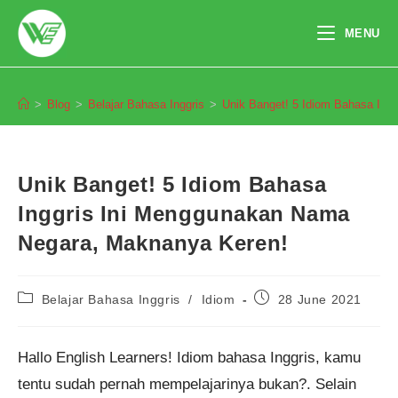
Skip
to
MENU
content
Blog
>
Blog
>
Belajar Bahasa Inggris
>
Unik Banget! 5 Idiom Bahasa Ing
Unik Banget! 5 Idiom Bahasa
Inggris Ini Menggunakan Nama
Negara, Maknanya Keren!
Post
Post
Belajar Bahasa Inggris
/
Idiom
28 June 2021
category:
published:
Hallo English Learners! Idiom bahasa Inggris, kamu
tentu sudah pernah mempelajarinya bukan?. Selain