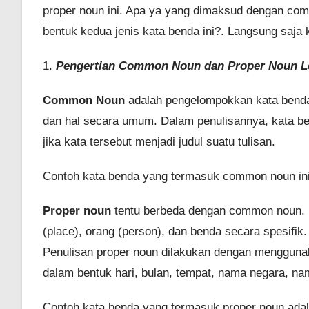
proper noun ini. Apa ya yang dimaksud dengan co
bentuk kedua jenis kata benda ini?. Langsung saja ki
1.
Pengertian Common Noun dan Proper Noun L
Common Noun
adalah pengelompokkan kata benda 
dan hal secara umum. Dalam penulisannya, kata ben
jika kata tersebut menjadi judul suatu tulisan.
Contoh kata benda yang termasuk common noun ini a
Proper noun
tentu berbeda dengan common noun. 
(place), orang (person), dan benda secara spesifik. 
Penulisan proper noun dilakukan dengan menggunak
dalam bentuk hari, bulan, tempat, nama negara, na
Contoh kata benda yang termasuk proper noun ada