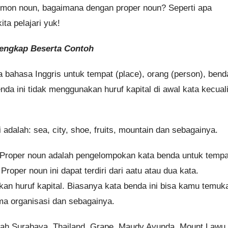
mmon noun, bagaimana dengan proper noun? Seperti apa
ta pelajari yuk!
engkap Beserta Contoh
bahasa Inggris untuk tempat (place), orang (person), bend
da ini tidak menggunakan huruf kapital di awal kata kecual
dalah: sea, city, shoe, fruits, mountain dan sebagainya.
Proper noun adalah pengelompokan kata benda untuk tempa
Proper noun ini dapat terdiri dari aatu atau dua kata.
an huruf kapital. Biasanya kata benda ini bisa kamu temuk
ma organisasi dan sebagainya.
lah Surabaya, Thailand, Grape, Maudy Ayunda, Mount Lawu