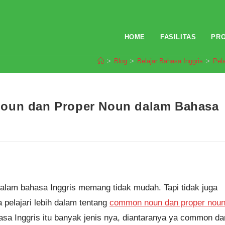
HOME
FASILITAS
PR
>
Blog
>
Belajar Bahasa Inggris
>
Pel
Noun dan Proper Noun dalam Bahasa
 dalam bahasa Inggris memang tidak mudah. Tapi tidak juga
a pelajari lebih dalam tentang
common noun dan proper nou
asa Inggris itu banyak jenis nya, diantaranya ya common da