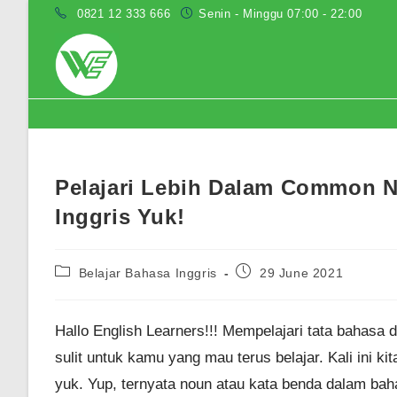
Skip
0821 12 333 666
Senin - Minggu 07:00 - 22:00
to
content
Blog
Pelajari Lebih Dalam Common 
Inggris Yuk!
Post
Post
Belajar Bahasa Inggris
29 June 2021
category:
published:
Hallo English Learners!!! Mempelajari tata bahasa
sulit untuk kamu yang mau terus belajar. Kali ini kit
yuk. Yup, ternyata noun atau kata benda dalam bah